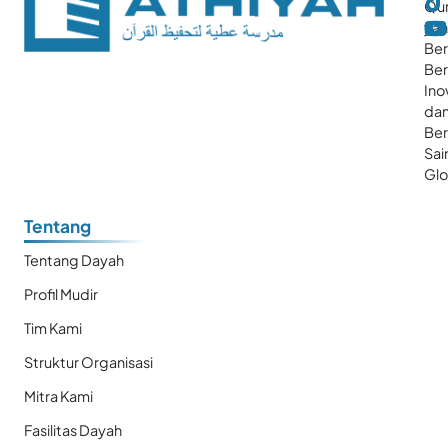
Qur
ya
Ber
Ber
Ino
da
Be
Sai
Glo
Tentang
Tentang Dayah
Profil Mudir
Tim Kami
Struktur Organisasi
Mitra Kami
Fasilitas Dayah