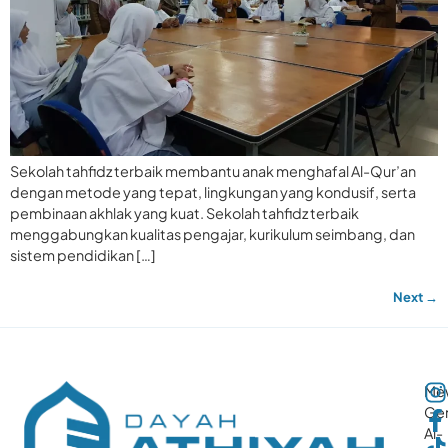
Sekolah tahfidz terbaik membantu anak menghafal Al-Qur’an
dengan metode yang tepat, lingkungan yang kondusif, serta
pembinaan akhlak yang kuat. Sekolah tahfidz terbaik
menggabungkan kualitas pengajar, kurikulum seimbang, dan
sistem pendidikan […]
Next
→
Me
Gen
Al-