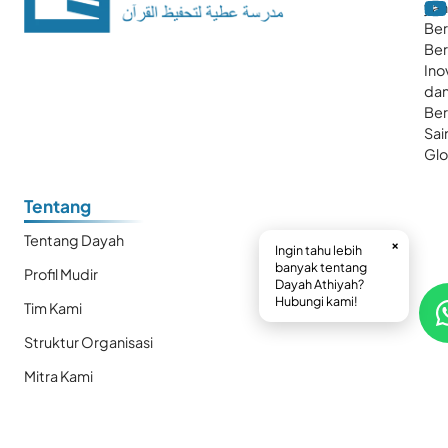
ya
Ber
Ber
Ino
da
Be
Sai
Glo
Tentang
Tentang Dayah
×
Ingin tahu lebih
banyak tentang
Profil Mudir
Dayah Athiyah?
Hubungi kami!
Tim Kami
Struktur Organisasi
Mitra Kami
Fasilitas Dayah