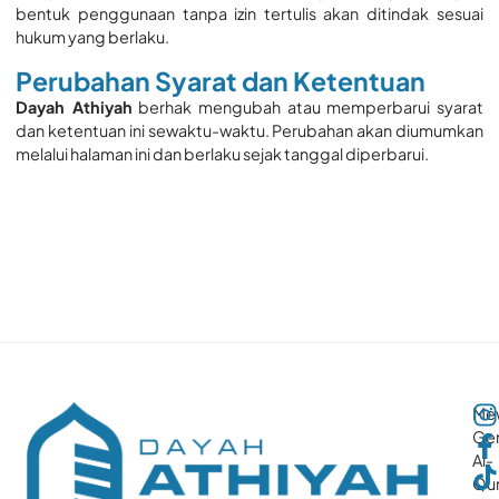
bentuk penggunaan tanpa izin tertulis akan ditindak sesuai
hukum yang berlaku.
Perubahan Syarat dan Ketentuan
Dayah Athiyah
berhak mengubah atau memperbarui syarat
dan ketentuan ini sewaktu-waktu. Perubahan akan diumumkan
melalui halaman ini dan berlaku sejak tanggal diperbarui.
Me
Gen
Al-
Qur