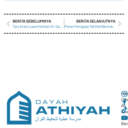
BERITA SEBELUMNYA
BERITA SELANJUTNYA
Tips Atasi Lupa Hafalan Al-Qur’an Santri
Peran Pengajar Tahfidz Bentuk Karakter Qurani
Me
Gen
Al-
Qur
ya
Ber