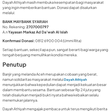
Dayah Athiyah masih membuka kesempatan bagi masyarakat
yang ingin memberikan bantuan. Donasi dapat disalurkan
melalui:
BANK MAYBANK SYARIAH
No. Rekening:
2707000797
A.n
Yayasan Markaz Ad Da’wah Al Islah
Konfirmasi Donasi:
0812 6900 004 (Ummi Rita)
Setiap bantuan, sekecil apa pun, sangat berarti bagi warga yang
tengah berjuang memulihkan kondisi mereka.
Penutup
Banjir yang melanda Aceh merupakan cobaan yang berat,
namun solidaritas masyarakat melalui
Dayah Athiyah
menunjukkan bahwa kepedulian dapat menjadi kekuatan besar
dalam membantu sesama. Bantuan sebesar Rp 24 juta yang
telah disalurkan menjadi bukti nyata bahwa kebaikan selalu
menemukan jalannya.
Dayah Athiyah mengajak pembaca untuk terus mengikuti berita