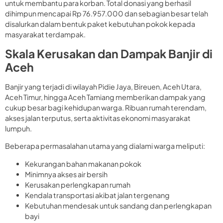
untuk membantu para korban. Total donasi yang berhasil
dihimpun mencapai Rp 76.957.000 dan sebagian besar telah
disalurkan dalam bentuk paket kebutuhan pokok kepada
masyarakat terdampak.
Skala Kerusakan dan Dampak Banjir di
Aceh
Banjir yang terjadi di wilayah Pidie Jaya, Bireuen, Aceh Utara,
Aceh Timur, hingga Aceh Tamiang memberikan dampak yang
cukup besar bagi kehidupan warga. Ribuan rumah terendam,
akses jalan terputus, serta aktivitas ekonomi masyarakat
lumpuh.
Beberapa permasalahan utama yang dialami warga meliputi:
Kekurangan bahan makanan pokok
Minimnya akses air bersih
Kerusakan perlengkapan rumah
Kendala transportasi akibat jalan tergenang
Kebutuhan mendesak untuk sandang dan perlengkapan
bayi