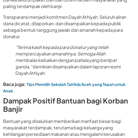
paling terdampak oleh banjir.
Transparansi menjadi komitmen Dayah Athiyah. Seluruh aliran
dana dicatat, dilaporkan, dan disampaikan kepada publik
sebagai bentuk tanggung jawab dan amanah kepada para
donatur.
“Terima kasih kepada para donatur yang telah
mempercayakan amanahnya. Semoga Allah
membalas kebaikan dengan pahala yang berlipat
ganda,”
demikian disampaikan dalam laporan resmi
Dayah Athiyah.
Baca juga:
Tips Memilih Sekolah Tahfidz Aceh yang Tepat untuk
Anak
Dampak Positif Bantuan bagi Korban
Banjir
Bantuan yang disalurkan memberikan manfaat besar bagi
masyarakat terdampak, terutama bagi keluarga yang
kehilangan persediaan makanan atau mengalami kerusakan