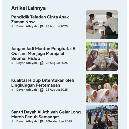
Artikel Lainnya
Pendidik Teladan Cinta Anak
Zaman Now
Dayah Athiyah
28 August 2025
Jangan Jadi Mantan Penghafal Al-
Qur’an: Menjaga Muraja’ah
Seumur Hidup
Dayah Athiyah
28 August 2025
Kualitas Hidup Ditentukan oleh
Lingkungan Pertemanan
Dayah Athiyah
28 August 2025
Santri Dayah Al Athiyah Gelar Long
March Penuh Semangat
Dayah Athiyah
8 September 2025