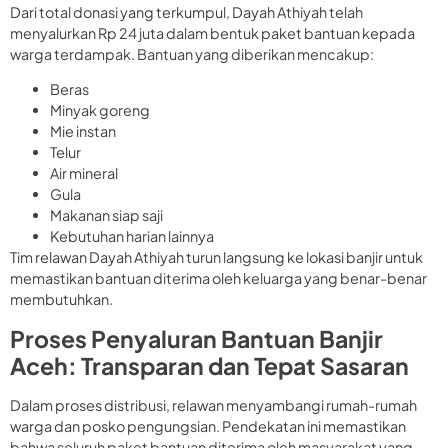
Dari total donasi yang terkumpul, Dayah Athiyah telah
menyalurkan Rp 24 juta dalam bentuk paket bantuan kepada
warga terdampak. Bantuan yang diberikan mencakup:
Beras
Minyak goreng
Mie instan
Telur
Air mineral
Gula
Makanan siap saji
Kebutuhan harian lainnya
Tim relawan Dayah Athiyah turun langsung ke lokasi banjir untuk
memastikan bantuan diterima oleh keluarga yang benar-benar
membutuhkan.
Proses Penyaluran Bantuan Banjir
Aceh: Transparan dan Tepat Sasaran
Dalam proses distribusi, relawan menyambangi rumah-rumah
warga dan posko pengungsian. Pendekatan ini memastikan
bahwa seluruh paket bantuan diterima oleh masyarakat yang