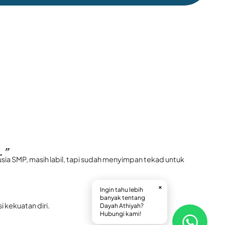
.”
rusia SMP, masih labil, tapi sudah menyimpan tekad untuk
×
Ingin tahu lebih
banyak tentang
 kekuatan diri.
Dayah Athiyah?
Hubungi kami!