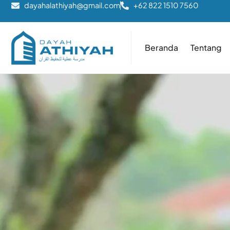
dayahalathiyah@gmail.com
+62 822 1510 7560
Beranda
Tentang