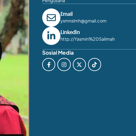
Pengusaha
Email
ysmnslmh@gmail.com
LinkedIn
http://Yasmin%20Salimah
Sosial Media