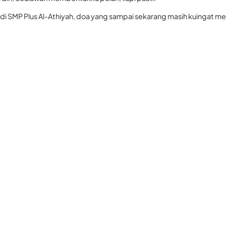
 di SMP Plus Al-Athiyah, doa yang sampai sekarang masih kuingat m
maknanya sangat dalam. Guruku berpesan,
lingkungan yang buruk akan menarikmu pada keburukan.”
u:
ngga terjun mencari pekerjaan.
enandungkan serta memohon agar Allah menjagaku dari lingkungan y
aksakan, dan keberanian yang kupelajari dari alam Seulawah yang men
eraniannya mengambil langkah pertama.
imana
erani bermimpi.