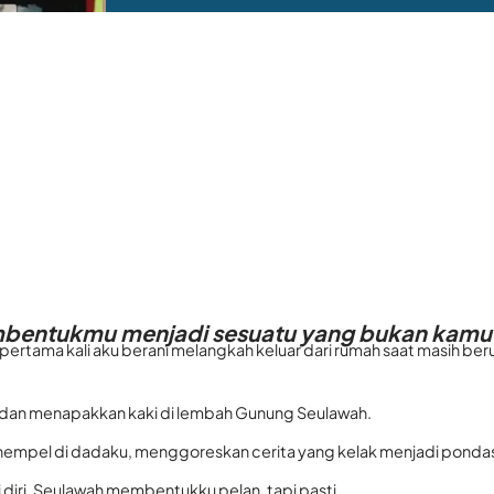
mbentukmu menjadi sesuatu yang bukan kamu
k pertama kali aku berani melangkah keluar dari rumah saat masih be
 dan menapakkan kaki di lembah Gunung Seulawah.
enempel di dadaku, menggoreskan cerita yang kelak menjadi pondasi
 diri, Seulawah membentukku pelan, tapi pasti.