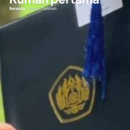
Beranda
/
Yasmin Salimah