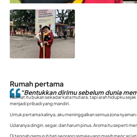
Rumah pertama
“Bentukkan dirimu sebelum dunia me
Kalimat itu bukan sekadar kata mutiara, tapi arah hidupku seja
menjadi pribadi yang mandiri.
Untuk pertama kalinya, aku meninggalkan semua zona nyaman
Udaranya dingin, segar, dan harum pinus. Aroma itu seperti m
Di tengah gemuruh hati seorang remaja yang masih mencari jati