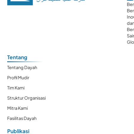
Ber
Ber
Ino
da
Be
Sai
Glo
Tentang
Tentang Dayah
Profil Mudir
Tim Kami
Struktur Organisasi
Mitra Kami
Fasilitas Dayah
Publikasi