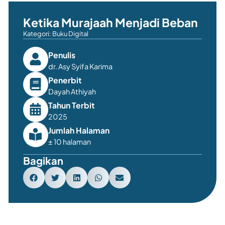
Ketika Murajaah Menjadi Beban
Kategori:
Buku Digital
Penulis
dr. Asy Syifa Karima
Penerbit
Dayah Athiyah
Tahun Terbit
2025
Jumlah Halaman
± 10 halaman
Bagikan