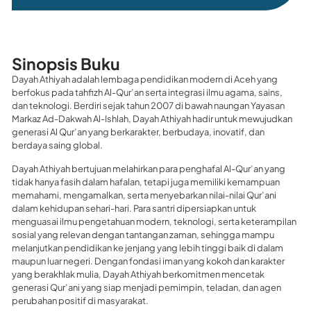
Sinopsis Buku
Dayah Athiyah adalah lembaga pendidikan modern di Aceh yang
berfokus pada tahfizh Al-Qur’an serta integrasi ilmu agama, sains,
dan teknologi. Berdiri sejak tahun 2007 di bawah naungan Yayasan
Markaz Ad-Dakwah Al-Ishlah, Dayah Athiyah hadir untuk mewujudkan
generasi Al Qur’an yang berkarakter, berbudaya, inovatif, dan
berdaya saing global.
Dayah Athiyah bertujuan melahirkan para penghafal Al-Qur’an yang
tidak hanya fasih dalam hafalan, tetapi juga memiliki kemampuan
memahami, mengamalkan, serta menyebarkan nilai-nilai Qur’ani
dalam kehidupan sehari-hari. Para santri dipersiapkan untuk
menguasai ilmu pengetahuan modern, teknologi, serta keterampilan
sosial yang relevan dengan tantangan zaman, sehingga mampu
melanjutkan pendidikan ke jenjang yang lebih tinggi baik di dalam
maupun luar negeri. Dengan fondasi iman yang kokoh dan karakter
yang berakhlak mulia, Dayah Athiyah berkomitmen mencetak
generasi Qur’ani yang siap menjadi pemimpin, teladan, dan agen
perubahan positif di masyarakat.