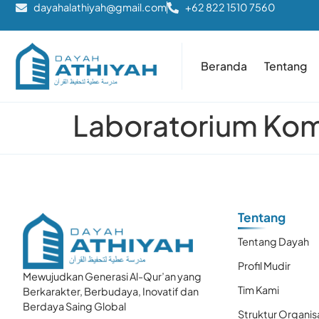
dayahalathiyah@gmail.com
+62 822 1510 7560
Beranda
Tentang
Laboratorium Ko
Tentang
Tentang Dayah
Profil Mudir
Mewujudkan Generasi Al-Qur’an yang
Tim Kami
Berkarakter, Berbudaya, Inovatif dan
Berdaya Saing Global
Struktur Organis