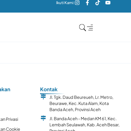
Ikuti Kami:
akan
Kontak
Jl. Tgk. Daud Beureueh, Lr. Metro,
Beurawe, Kec. Kuta Alam, Kota
k
Banda Aceh, Provinsi Aceh
Jl. Banda Aceh - Medan KM 61, Kec.
an Privasi
Lembah Seulawah, Kab. Aceh Besar,
kan Cookie
Provinsi Aceh