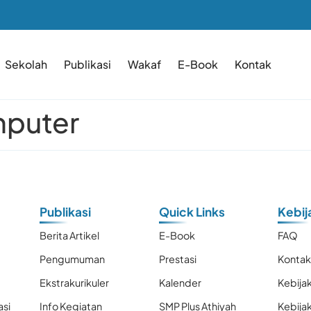
Sekolah
Publikasi
Wakaf
E-Book
Kontak
mputer
Publikasi
Quick Links
Kebij
Berita Artikel
E-Book
FAQ
Pengumuman
Prestasi
Konta
Ekstrakurikuler
Kalender
Kebijak
asi
Info Kegiatan
SMP Plus Athiyah
Kebija