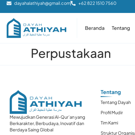
dayahalathiyah@gmail.com
+62 822 1510 7560
Beranda
Tentang
Perpustakaan
Tentang
Tentang Dayah
Profil Mudir
Mewujudkan Generasi Al-Qur’an yang
Tim Kami
Berkarakter, Berbudaya, Inovatif dan
Berdaya Saing Global
Struktur Organis