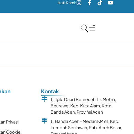
Ikuti Kami:
akan
Kontak
Jl. Tgk. Daud Beureueh, Lr. Metro,
Beurawe, Kec. Kuta Alam, Kota
k
Banda Aceh, Provinsi Aceh
Jl. Banda Aceh - Medan KM 61, Kec.
an Privasi
Lembah Seulawah, Kab. Aceh Besar,
kan Cookie
Provinsi Aceh