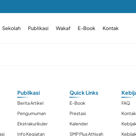
Sekolah
Publikasi
Wakaf
E-Book
Kontak
Publikasi
Quick Links
Kebij
Berita Artikel
E-Book
FAQ
Pengumuman
Prestasi
Konta
Ekstrakurikuler
Kalender
Kebijak
asi
Info Kegiatan
SMP Plus Athiyah
Kebija