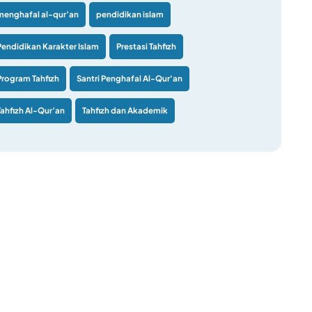
menghafal al-qur’an
pendidikan islam
Pendidikan Karakter Islam
Prestasi Tahfizh
Program Tahfizh
Santri Penghafal Al-Qur'an
Tahfizh Al-Qur’an
Tahfizh dan Akademik