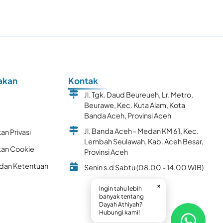
akan
Kontak
Jl. Tgk. Daud Beureueh, Lr. Metro,
Beurawe, Kec. Kuta Alam, Kota
k
Banda Aceh, Provinsi Aceh
Jl. Banda Aceh - Medan KM 61, Kec.
an Privasi
Lembah Seulawah, Kab. Aceh Besar,
kan Cookie
Provinsi Aceh
 dan Ketentuan
Senin s.d Sabtu (08.00 - 14.00 WIB)
×
Ingin tahu lebih
banyak tentang
Dayah Athiyah?
Hubungi kami!