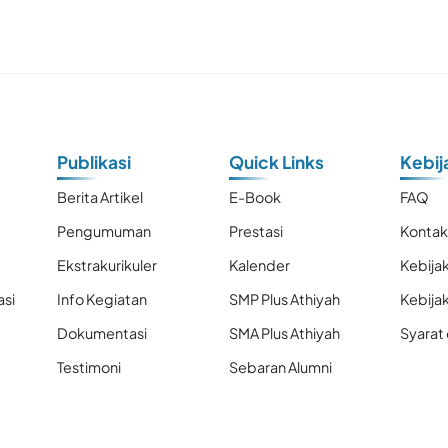
Publikasi
Quick Links
Kebij
Berita Artikel
E-Book
FAQ
Pengumuman
Prestasi
Konta
Ekstrakurikuler
Kalender
Kebijak
asi
Info Kegiatan
SMP Plus Athiyah
Kebija
Dokumentasi
SMA Plus Athiyah
Syarat
Testimoni
Sebaran Alumni