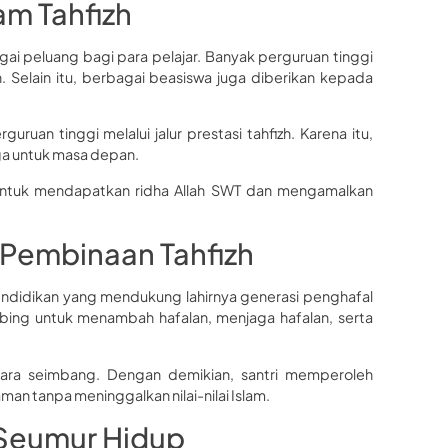
am Tahfizh
i peluang bagi para pelajar. Banyak perguruan tinggi
 Selain itu, berbagai beasiswa juga diberikan kepada
uruan tinggi melalui jalur prestasi tahfizh. Karena itu,
ga untuk masa depan.
 untuk mendapatkan ridha Allah SWT dan mengamalkan
Pembinaan Tahfizh
didikan yang mendukung lahirnya generasi penghafal
bimbing untuk menambah hafalan, menjaga hafalan, serta
ecara seimbang. Dengan demikian, santri memperoleh
n tanpa meninggalkan nilai-nilai Islam.
 Seumur Hidup