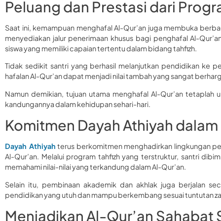
Peluang dan Prestasi dari Progr
Saat ini, kemampuan menghafal Al-Qur’an juga membuka berbaga
menyediakan jalur penerimaan khusus bagi penghafal Al-Qur’an.
siswa yang memiliki capaian tertentu dalam bidang tahfizh.
Tidak sedikit santri yang berhasil melanjutkan pendidikan ke perg
hafalan Al-Qur’an dapat menjadi nilai tambah yang sangat berhar
Namun demikian, tujuan utama menghafal Al-Qur’an tetaplah
kandungannya dalam kehidupan sehari-hari.
Komitmen Dayah Athiyah dalam 
Dayah Athiyah
terus berkomitmen menghadirkan lingkungan pen
Al-Qur’an. Melalui program tahfizh yang terstruktur, santri di
memahami nilai-nilai yang terkandung dalam Al-Qur’an.
Selain itu, pembinaan akademik dan akhlak juga berjalan s
pendidikan yang utuh dan mampu berkembang sesuai tuntutan zama
Menjadikan Al-Qur’an Sahabat