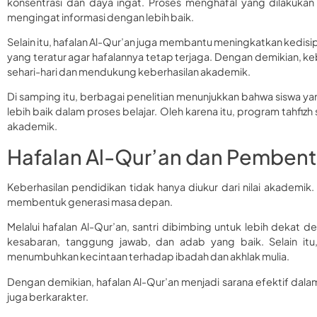
konsentrasi dan daya ingat. Proses menghafal yang dilakuka
mengingat informasi dengan lebih baik.
Selain itu, hafalan Al-Qur’an juga membantu meningkatkan kedisip
yang teratur agar hafalannya tetap terjaga. Dengan demikian, k
sehari-hari dan mendukung keberhasilan akademik.
Di samping itu, berbagai penelitian menunjukkan bahwa siswa y
lebih baik dalam proses belajar. Oleh karena itu, program tahfizh
akademik.
Hafalan Al-Qur’an dan Pembent
Keberhasilan pendidikan tidak hanya diukur dari nilai akademik
membentuk generasi masa depan.
Melalui hafalan Al-Qur’an, santri dibimbing untuk lebih dekat den
kesabaran, tanggung jawab, dan adab yang baik. Selain itu
menumbuhkan kecintaan terhadap ibadah dan akhlak mulia.
Dengan demikian, hafalan Al-Qur’an menjadi sarana efektif dal
juga berkarakter.