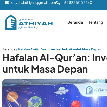
dayahalathiyah@gmail.com
+62 822 1510 7560
Beranda
Tentang
Beranda
/
Hafalan Al-Qur’an: Investasi Terbaik untuk Masa Depan
Hafalan Al-Qur’an: Inv
untuk Masa Depan