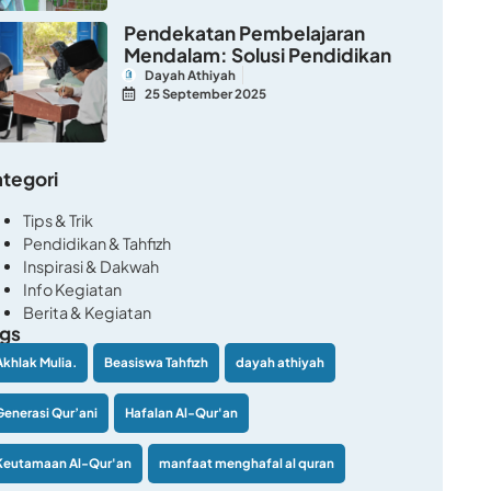
Pendekatan Pembelajaran
Mendalam: Solusi Pendidikan
Dayah Athiyah
25 September 2025
tegori
Tips & Trik
Pendidikan & Tahfizh
Inspirasi & Dakwah
Info Kegiatan
Berita & Kegiatan
gs
Akhlak Mulia.
Beasiswa Tahfizh
dayah athiyah
Generasi Qur’ani
Hafalan Al-Qur'an
Keutamaan Al-Qur'an
manfaat menghafal al quran