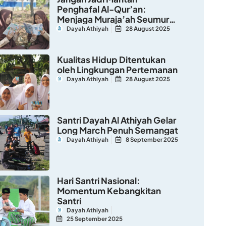
Penghafal Al-Qur’an:
Menjaga Muraja’ah Seumur
Hidup
Dayah Athiyah
28 August 2025
Kualitas Hidup Ditentukan
oleh Lingkungan Pertemanan
Dayah Athiyah
28 August 2025
Santri Dayah Al Athiyah Gelar
Long March Penuh Semangat
Dayah Athiyah
8 September 2025
Hari Santri Nasional:
Momentum Kebangkitan
Santri
Dayah Athiyah
25 September 2025