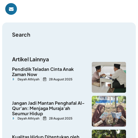
Search
Artikel Lainnya
Pendidik Teladan Cinta Anak
Zaman Now
Dayah Athiyah
28 August 2025
Jangan Jadi Mantan Penghafal Al-
Qur’an: Menjaga Muraja’ah
Seumur Hidup
Dayah Athiyah
28 August 2025
Kualitas Hidup Ditentukan oleh