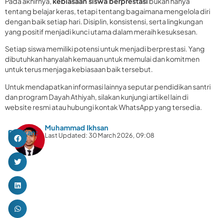
Pada akhirnya,
kebiasaan siswa berprestasi
bukan hanya
tentang belajar keras, tetapi tentang bagaimana mengelola diri
dengan baik setiap hari. Disiplin, konsistensi, serta lingkungan
yang positif menjadi kunci utama dalam meraih kesuksesan.
Setiap siswa memiliki potensi untuk menjadi berprestasi. Yang
dibutuhkan hanyalah kemauan untuk memulai dan komitmen
untuk terus menjaga kebiasaan baik tersebut.
Untuk mendapatkan informasi lainnya seputar pendidikan santri
dan program Dayah Athiyah, silakan kunjungi artikel lain di
website resmi atau hubungi kontak WhatsApp yang tersedia.
Muhammad Ikhsan
Bagikan:
Last Updated: 30 March 2026, 09:08