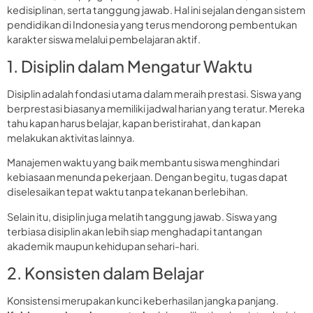
kedisiplinan, serta tanggung jawab. Hal ini sejalan dengan sistem
pendidikan di Indonesia yang terus mendorong pembentukan
karakter siswa melalui pembelajaran aktif.
1. Disiplin dalam Mengatur Waktu
Disiplin adalah fondasi utama dalam meraih prestasi. Siswa yang
berprestasi biasanya memiliki jadwal harian yang teratur. Mereka
tahu kapan harus belajar, kapan beristirahat, dan kapan
melakukan aktivitas lainnya.
Manajemen waktu yang baik membantu siswa menghindari
kebiasaan menunda pekerjaan. Dengan begitu, tugas dapat
diselesaikan tepat waktu tanpa tekanan berlebihan.
Selain itu, disiplin juga melatih tanggung jawab. Siswa yang
terbiasa disiplin akan lebih siap menghadapi tantangan
akademik maupun kehidupan sehari-hari.
2. Konsisten dalam Belajar
Konsistensi merupakan kunci keberhasilan jangka panjang.