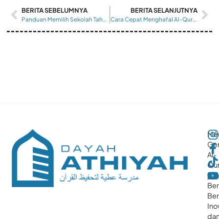
BERITA SEBELUMNYA
BERITA SELANJUTNYA
Panduan Memilih Sekolah Tahfidz Terbaik
Cara Cepat Menghafal Al-Qur’an untuk Pemula
Me
Gen
Al-
Qur
ya
Ber
Ber
Ino
da