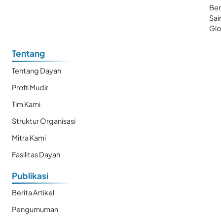
Be
Sai
Glo
Tentang
Tentang Dayah
Profil Mudir
Tim Kami
Struktur Organisasi
Mitra Kami
Fasilitas Dayah
Publikasi
Berita Artikel
Pengumuman