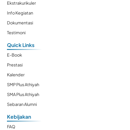
Ekstrakurikuler
Info Kegiatan
Dokumentasi
Testimoni
Quick Links
E-Book
Prestasi
Kalender
SMP Plus Athiyah
SMA Plus Athiyah
Sebaran Alumni
Kebijakan
FAQ