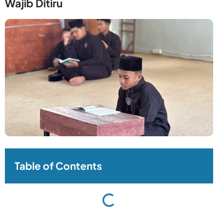
Wajib Ditiru
Table of Contents