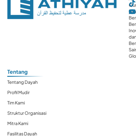
Qur
ya
Ber
Ber
Ino
da
Be
Sai
Glo
Tentang
Tentang Dayah
Profil Mudir
Tim Kami
Struktur Organisasi
Mitra Kami
Fasilitas Dayah