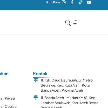
Ikuti Kami:
akan
Kontak
Jl. Tgk. Daud Beureueh, Lr. Metro,
Beurawe, Kec. Kuta Alam, Kota
k
Banda Aceh, Provinsi Aceh
Jl. Banda Aceh - Medan KM 61, Kec.
an Privasi
Lembah Seulawah, Kab. Aceh Besar,
kan Cookie
Provinsi Aceh