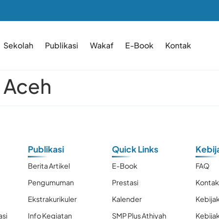
Sekolah
Publikasi
Wakaf
E-Book
Kontak
h Aceh
Publikasi
Quick Links
Kebij
Berita Artikel
E-Book
FAQ
Pengumuman
Prestasi
Konta
Ekstrakurikuler
Kalender
Kebijak
asi
Info Kegiatan
SMP Plus Athiyah
Kebija