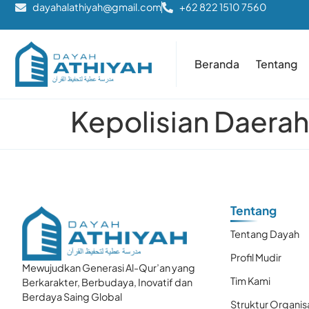
dayahalathiyah@gmail.com
+62 822 1510 7560
Beranda
Tentang
Kepolisian Daera
Tentang
Tentang Dayah
Profil Mudir
Mewujudkan Generasi Al-Qur’an yang
Tim Kami
Berkarakter, Berbudaya, Inovatif dan
Berdaya Saing Global
Struktur Organis