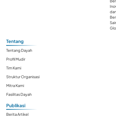
Ber
Ino
da
Be
Sai
Glo
Tentang
Tentang Dayah
Profil Mudir
Tim Kami
Struktur Organisasi
Mitra Kami
Fasilitas Dayah
Publikasi
Berita Artikel