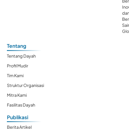
Ber
Ino
da
Be
Sai
Glo
Tentang
Tentang Dayah
Profil Mudir
Tim Kami
Struktur Organisasi
Mitra Kami
Fasilitas Dayah
Publikasi
Berita Artikel