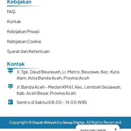
Kebijakan
FAQ
Kontak
Kebijakan Privasi
Kebijakan Cookie
Syarat dan Ketentuan
Kontak
Jl. Tgk. Daud Beureueh, Lr. Metro, Beurawe, Kec. Kuta
Alam, Kota Banda Aceh, Provinsi Aceh
Jl. Banda Aceh - Medan KM 61, Kec. Lembah Seulawah,
Kab. Aceh Besar, Provinsi Aceh
Senin s.d Sabtu (08.00 - 14.00 WIB)
Copyright ©
by
. All Rights Reserved.
Dayah Athiyah
Garap Digital
×
Ingin tahu lebih