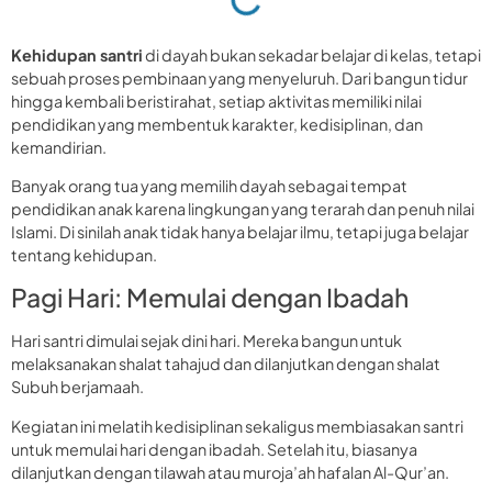
Kehidupan santri
di dayah bukan sekadar belajar di kelas, tetapi
sebuah proses pembinaan yang menyeluruh. Dari bangun tidur
hingga kembali beristirahat, setiap aktivitas memiliki nilai
pendidikan yang membentuk karakter, kedisiplinan, dan
kemandirian.
Banyak orang tua yang memilih dayah sebagai tempat
pendidikan anak karena lingkungan yang terarah dan penuh nilai
Islami. Di sinilah anak tidak hanya belajar ilmu, tetapi juga belajar
tentang kehidupan.
Pagi Hari: Memulai dengan Ibadah
Hari santri dimulai sejak dini hari. Mereka bangun untuk
melaksanakan shalat tahajud dan dilanjutkan dengan shalat
Subuh berjamaah.
Kegiatan ini melatih kedisiplinan sekaligus membiasakan santri
untuk memulai hari dengan ibadah. Setelah itu, biasanya
dilanjutkan dengan tilawah atau muroja’ah hafalan Al-Qur’an.