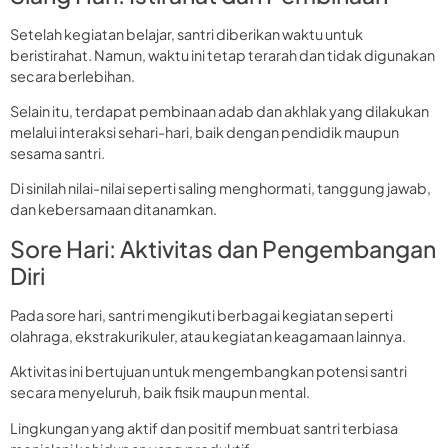
Setelah kegiatan belajar, santri diberikan waktu untuk
beristirahat. Namun, waktu ini tetap terarah dan tidak digunakan
secara berlebihan.
Selain itu, terdapat pembinaan adab dan akhlak yang dilakukan
melalui interaksi sehari-hari, baik dengan pendidik maupun
sesama santri.
Di sinilah nilai-nilai seperti saling menghormati, tanggung jawab,
dan kebersamaan ditanamkan.
Sore Hari: Aktivitas dan Pengembangan
Diri
Pada sore hari, santri mengikuti berbagai kegiatan seperti
olahraga, ekstrakurikuler, atau kegiatan keagamaan lainnya.
Aktivitas ini bertujuan untuk mengembangkan potensi santri
secara menyeluruh, baik fisik maupun mental.
Lingkungan yang aktif dan positif membuat santri terbiasa