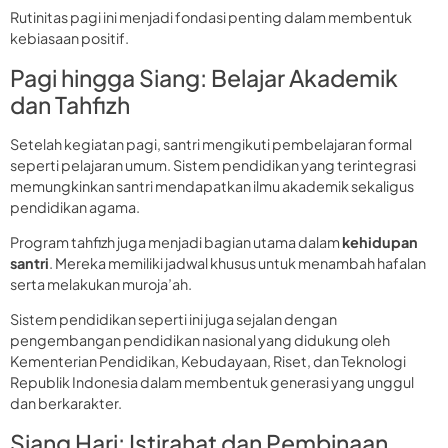
Rutinitas pagi ini menjadi fondasi penting dalam membentuk
kebiasaan positif.
Pagi hingga Siang: Belajar Akademik
dan Tahfizh
Setelah kegiatan pagi, santri mengikuti pembelajaran formal
seperti pelajaran umum. Sistem pendidikan yang terintegrasi
memungkinkan santri mendapatkan ilmu akademik sekaligus
pendidikan agama.
Program tahfizh juga menjadi bagian utama dalam
kehidupan
santri
. Mereka memiliki jadwal khusus untuk menambah hafalan
serta melakukan muroja’ah.
Sistem pendidikan seperti ini juga sejalan dengan
pengembangan pendidikan nasional yang didukung oleh
Kementerian Pendidikan, Kebudayaan, Riset, dan Teknologi
Republik Indonesia dalam membentuk generasi yang unggul
dan berkarakter.
Siang Hari: Istirahat dan Pembinaan