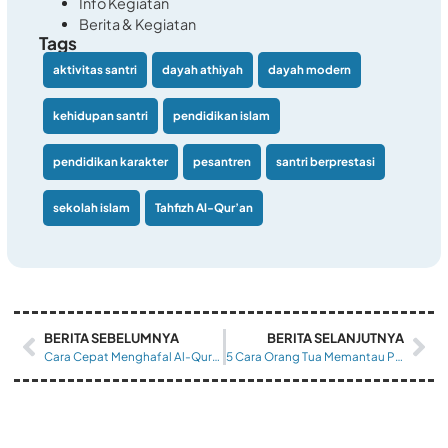
Info Kegiatan
Berita & Kegiatan
Tags
aktivitas santri
dayah athiyah
dayah modern
kehidupan santri
pendidikan islam
pendidikan karakter
pesantren
santri berprestasi
sekolah islam
Tahfizh Al-Qur’an
BERITA SEBELUMNYA
BERITA SELANJUTNYA
Cara Cepat Menghafal Al-Qur’an untuk Pemula
5 Cara Orang Tua Memantau Perkembangan Hafalan Anak