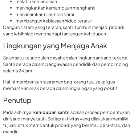
melatih kemandirian
meningkatkan kemampuan menghafal
menanamkan nilai-nilai Islami
membangun kebiasaan hidup teratur
Dengan sistem yang terarah, santri tumbuh menjadi pribadi
yang lebih siap menghadapi tantangan kehidupan.
Lingkungan yang Menjaga Anak
Salah satu keunggulan dayah adalah lingkungan yang terjaga.
Santri berada dalam pengawasan pendidik dan pembimbing
selama 24 jam.
Hal ini memberikan rasa aman bagi orang tua, sekaligus
memastikan anak berada dalam lingkungan yang positif.
Penutup
Pada akhirnya,
kehidupan santri
adalah proses pembentukan
diri yang menyeluruh. Setiap aktivitas yang dilakukan memiliki
tujuan untuk membentuk pribadi yang berilmu, berakhlak, dan
mandiri.