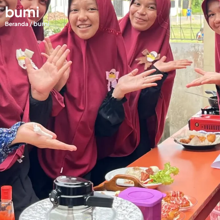
bumi
/
bumi
Beranda