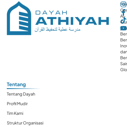
Me
Gen
Al-
Qur
ya
Ber
Ber
Ino
da
Be
Sai
Glo
Tentang
Tentang Dayah
Profil Mudir
Tim Kami
Struktur Organisasi