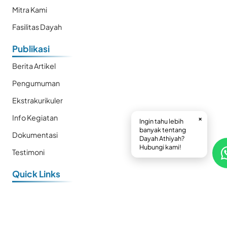
Mitra Kami
Fasilitas Dayah
Publikasi
Berita Artikel
Pengumuman
Ekstrakurikuler
Info Kegiatan
×
Ingin tahu lebih
banyak tentang
Dokumentasi
Dayah Athiyah?
Hubungi kami!
Testimoni
Quick Links
E-Book
Prestasi
Kalender