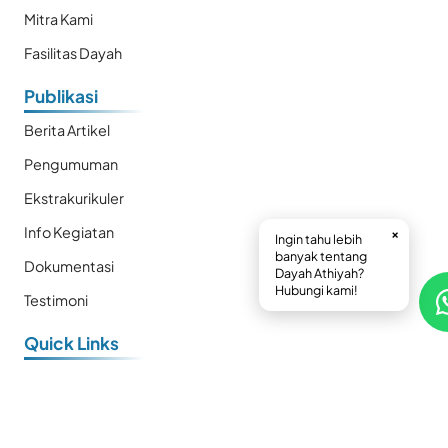
Mitra Kami
Fasilitas Dayah
Publikasi
Berita Artikel
Pengumuman
Ekstrakurikuler
Info Kegiatan
×
Ingin tahu lebih
banyak tentang
Dokumentasi
Dayah Athiyah?
Hubungi kami!
Testimoni
Quick Links
E-Book
Prestasi
Kalender