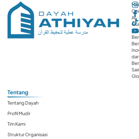
Me
Gen
Al-
Qur
ya
Ber
Ber
Ino
da
Be
Sai
Glo
Tentang
Tentang Dayah
Profil Mudir
Tim Kami
Struktur Organisasi