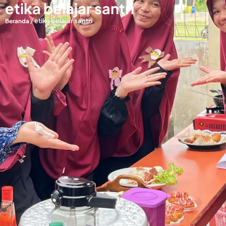
etika belajar santri
/
etika belajar santri
Beranda