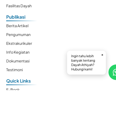
Fasilitas Dayah
Publikasi
Berita Artikel
Pengumuman
Ekstrakurikuler
Info Kegiatan
×
Ingin tahu lebih
banyak tentang
Dokumentasi
Dayah Athiyah?
Hubungi kami!
Testimoni
Quick Links
E-Book
Prestasi
Kalender
SMP Plus Athiyah