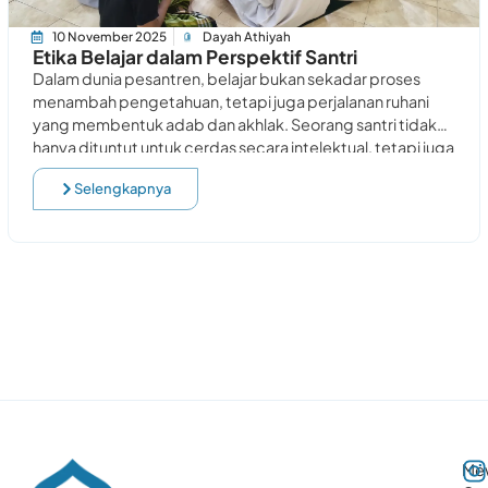
10 November 2025
Dayah Athiyah
Etika Belajar dalam Perspektif Santri
Dalam dunia pesantren, belajar bukan sekadar proses
menambah pengetahuan, tetapi juga perjalanan ruhani
yang membentuk adab dan akhlak. Seorang santri tidak
hanya dituntut untuk cerdas secara intelektual, tetapi juga
lembut
Selengkapnya
Me