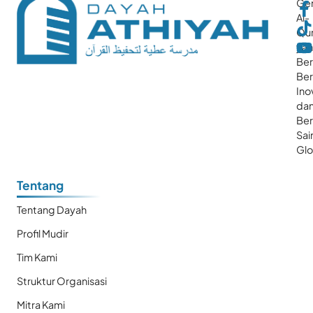
Gen
Al-
Qur
ya
Ber
Ber
Ino
da
Be
Sai
Glo
Tentang
Tentang Dayah
Profil Mudir
Tim Kami
Struktur Organisasi
Mitra Kami