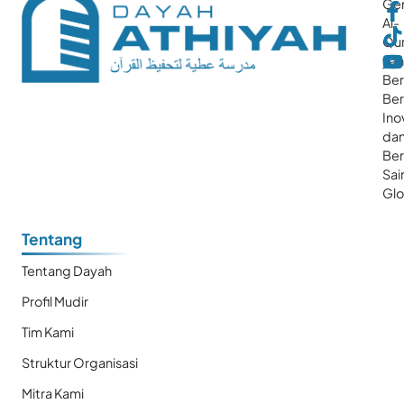
Gen
Al-
Qur
ya
Ber
Ber
Ino
da
Be
Sai
Glo
Tentang
Tentang Dayah
Profil Mudir
Tim Kami
Struktur Organisasi
Mitra Kami