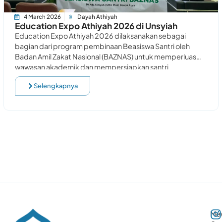
4 March 2026
Dayah Athiyah
Education Expo Athiyah 2026 di Unsyiah
Education Expo Athiyah 2026 dilaksanakan sebagai
bagian dari program pembinaan Beasiswa Santri oleh
Badan Amil Zakat Nasional (BAZNAS) untuk memperluas
wawasan akademik dan mempersiapkan santri
menghadapi jenjang pendidikan tinggi. Kegiatan
Selengkapnya
Me