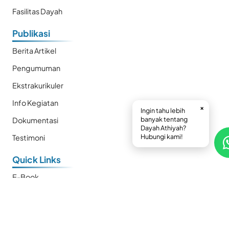
Fasilitas Dayah
Publikasi
Berita Artikel
Pengumuman
Ekstrakurikuler
Info Kegiatan
×
Ingin tahu lebih
banyak tentang
Dokumentasi
Dayah Athiyah?
Hubungi kami!
Testimoni
Quick Links
E-Book
Prestasi
Kalender
SMP Plus Athiyah