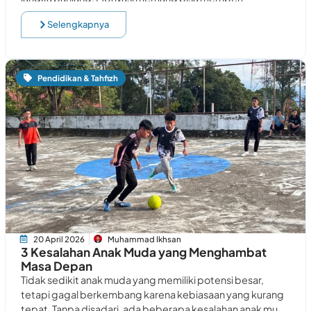
dorongan di awal. Akan
Selengkapnya
Pendidikan & Tahfizh
20 April 2026
Muhammad Ikhsan
3 Kesalahan Anak Muda yang Menghambat
Masa Depan
Tidak sedikit anak muda yang memiliki potensi besar,
tetapi gagal berkembang karena kebiasaan yang kurang
tepat. Tanpa disadari, ada beberapa kesalahan anak muda