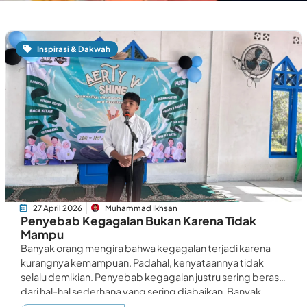
Inspirasi & Dakwah
27 April 2026
Muhammad Ikhsan
Penyebab Kegagalan Bukan Karena Tidak
Mampu
Banyak orang mengira bahwa kegagalan terjadi karena
kurangnya kemampuan. Padahal, kenyataannya tidak
selalu demikian. Penyebab kegagalan justru sering berasal
dari hal-hal sederhana yang sering diabaikan. Banyak
orang sebenarnya mampu. Namun,