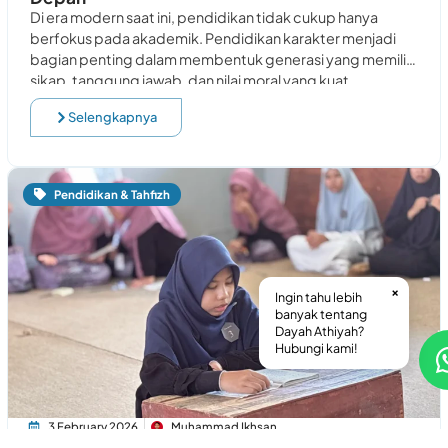
Di era modern saat ini, pendidikan tidak cukup hanya
berfokus pada akademik. Pendidikan karakter menjadi
bagian penting dalam membentuk generasi yang memiliki
sikap, tanggung jawab, dan nilai moral yang kuat.
Selengkapnya
Pendidikan & Tahfizh
×
Ingin tahu lebih
banyak tentang
Dayah Athiyah?
Hubungi kami!
3 February 2026
Muhammad Ikhsan
Pendidikan Karakter