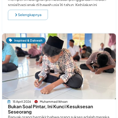
sosial bagi anak di bawah usia 16 tahun. Kebijakan ini
memicu berbagai reaksi. Sebagian
Selengkapnya
Inspirasi & Dakwah
15 April 2026
Muhammad Ikhsan
Bukan Soal Pintar, Ini Kunci Kesuksesan
Seseorang
Banyak orang berpikir bahwa orang sukses adalah mereka