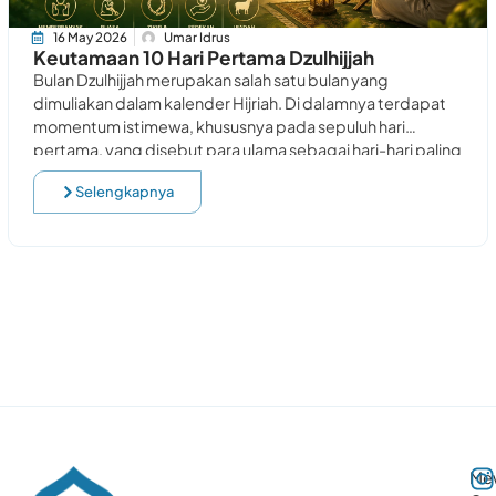
16 May 2026
Umar Idrus
Keutamaan 10 Hari Pertama Dzulhijjah
Bulan Dzulhijjah merupakan salah satu bulan yang
dimuliakan dalam kalender Hijriah. Di dalamnya terdapat
momentum istimewa, khususnya pada sepuluh hari
pertama, yang disebut para ulama sebagai hari-hari paling
utama di
Selengkapnya
Me