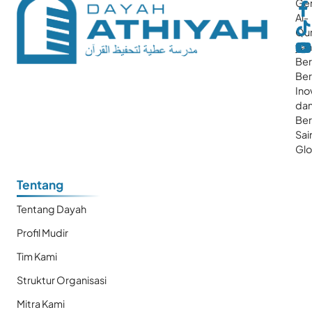
Gen
Al-
Qur
ya
Ber
Ber
Ino
da
Be
Sai
Glo
Tentang
Tentang Dayah
Profil Mudir
Tim Kami
Struktur Organisasi
Mitra Kami