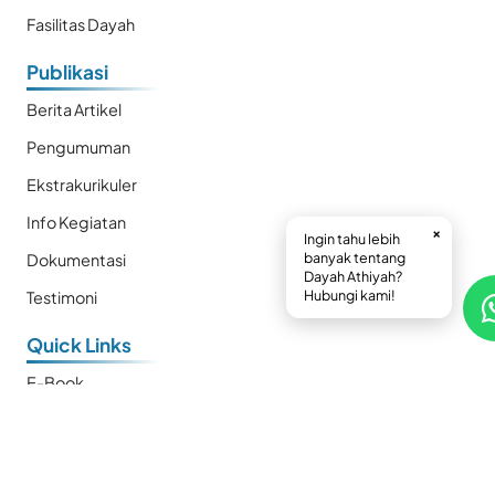
Fasilitas Dayah
Publikasi
Berita Artikel
Pengumuman
Ekstrakurikuler
Info Kegiatan
×
Ingin tahu lebih
banyak tentang
Dokumentasi
Dayah Athiyah?
Hubungi kami!
Testimoni
Quick Links
E-Book
Prestasi
Kalender
SMP Plus Athiyah