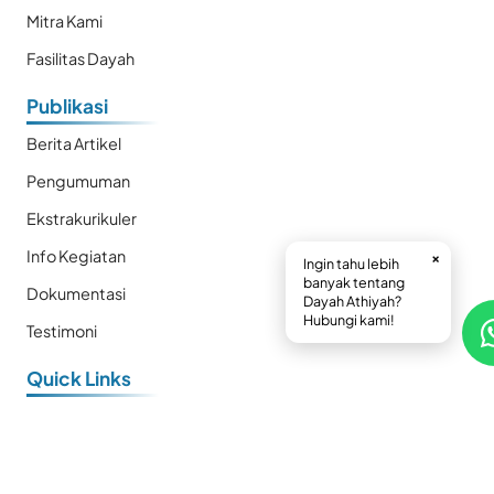
Mitra Kami
Fasilitas Dayah
Publikasi
Berita Artikel
Pengumuman
Ekstrakurikuler
Info Kegiatan
×
Ingin tahu lebih
banyak tentang
Dokumentasi
Dayah Athiyah?
Hubungi kami!
Testimoni
Quick Links
E-Book
Prestasi
Kalender