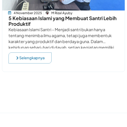
4 November 2025
M Rizal Ayuby
5 Kebiasaan Islami yang Membuat Santri Lebih
Produktif
Kebiasaan Islami Santri – Menjadi santri bukan hanya
tentang menimba ilmu agama, tetapi juga membentuk
karakter yang produktif dan berdaya guna. Dalam
kehidupan sehari-hari di dayah, setiap kegiatan memiliki
nilai
Selengkapnya