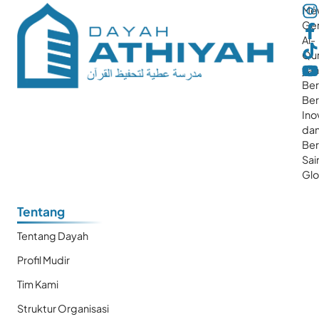
Me
Gen
Al-
Qur
ya
Ber
Ber
Ino
da
Be
Sai
Glo
Tentang
Tentang Dayah
Profil Mudir
Tim Kami
Struktur Organisasi