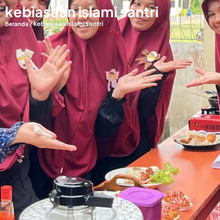
kebiasaan islami santri
/
kebiasaan islami santri
Beranda