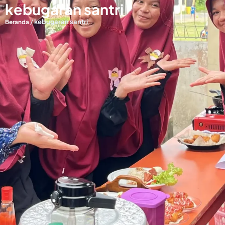
kebugaran santri
/
kebugaran santri
Beranda