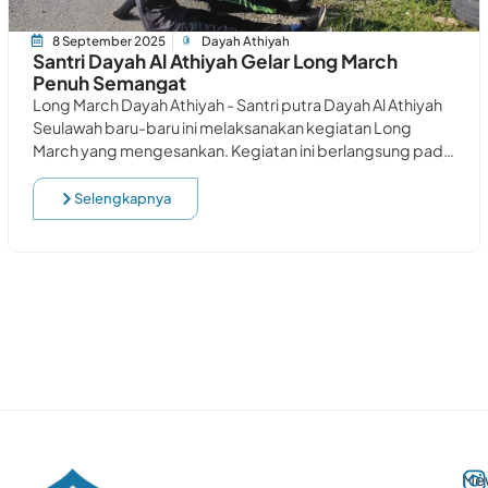
8 September 2025
Dayah Athiyah
Santri Dayah Al Athiyah Gelar Long March
Penuh Semangat
Long March Dayah Athiyah - Santri putra Dayah Al Athiyah
Seulawah baru-baru ini melaksanakan kegiatan Long
March yang mengesankan. Kegiatan ini berlangsung pada
Ahad, 28 April 2024, dengan rute perjalanan
Selengkapnya
Me