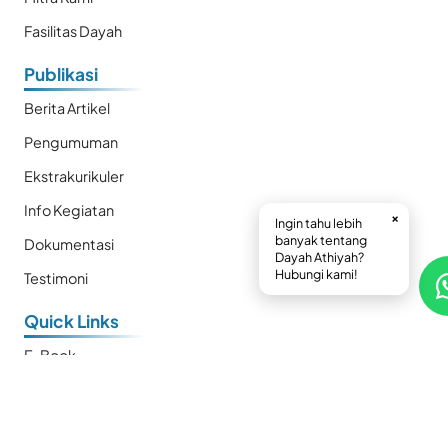
Fasilitas Dayah
Publikasi
Berita Artikel
Pengumuman
Ekstrakurikuler
Info Kegiatan
×
Ingin tahu lebih
banyak tentang
Dokumentasi
Dayah Athiyah?
Hubungi kami!
Testimoni
Quick Links
E-Book
Prestasi
Kalender