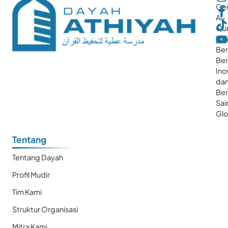
Gen
Al-
Qur
ya
Ber
Ber
Ino
da
Be
Sai
Glo
Tentang
Tentang Dayah
Profil Mudir
Tim Kami
Struktur Organisasi
Mitra Kami