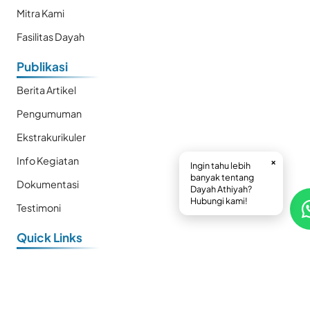
Mitra Kami
Fasilitas Dayah
Publikasi
Berita Artikel
Pengumuman
Ekstrakurikuler
Info Kegiatan
×
Ingin tahu lebih
banyak tentang
Dokumentasi
Dayah Athiyah?
Hubungi kami!
Testimoni
Quick Links
E-Book
Prestasi
Kalender