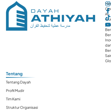
Me
Gen
Al-
Qur
ya
Ber
Ber
Ino
da
Be
Sai
Glo
Tentang
Tentang Dayah
Profil Mudir
Tim Kami
Struktur Organisasi