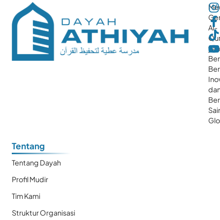
Me
Gen
Al-
Qur
ya
Ber
Ber
Ino
da
Be
Sai
Glo
Tentang
Tentang Dayah
Profil Mudir
Tim Kami
Struktur Organisasi