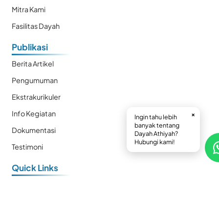
Mitra Kami
Fasilitas Dayah
Publikasi
Berita Artikel
Pengumuman
Ekstrakurikuler
Info Kegiatan
×
Ingin tahu lebih
banyak tentang
Dokumentasi
Dayah Athiyah?
Hubungi kami!
Testimoni
Quick Links
E-Book
Prestasi
Kalender