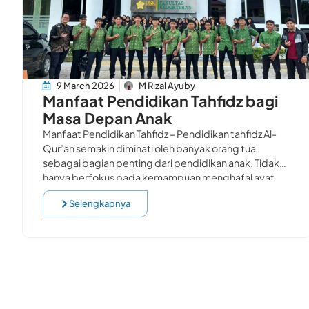
9 March 2026
M Rizal Ayuby
Manfaat Pendidikan Tahfidz bagi
Masa Depan Anak
Manfaat Pendidikan Tahfidz – Pendidikan tahfidz Al-
Qur’an semakin diminati oleh banyak orang tua
sebagai bagian penting dari pendidikan anak. Tidak
hanya berfokus pada kemampuan menghafal ayat
suci, pendidikan ini juga
Selengkapnya