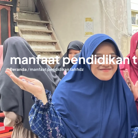
manfaat pendidikan t
Beranda
/
manfaat pendidikan tahfidz