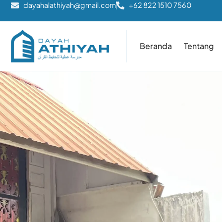
dayahalathiyah@gmail.com
+62 822 1510 7560
Beranda
Tentang