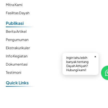
Mitra Kami
Fasilitas Dayah
Publikasi
Berita Artikel
Pengumuman
Ekstrakurikuler
Info Kegiatan
×
Ingin tahu lebih
banyak tentang
Dokumentasi
Dayah Athiyah?
Hubungi kami!
Testimoni
Quick Links
E-Book
Prestasi
Kalender