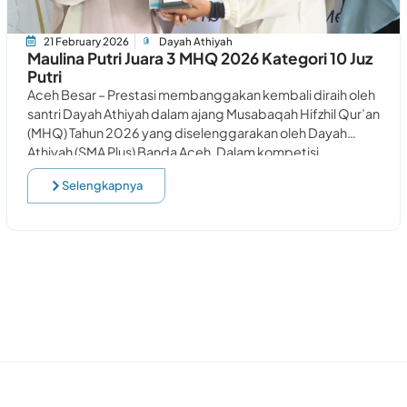
21 February 2026
Dayah Athiyah
Maulina Putri Juara 3 MHQ 2026 Kategori 10 Juz
Putri
Aceh Besar – Prestasi membanggakan kembali diraih oleh
santri Dayah Athiyah dalam ajang Musabaqah Hifzhil Qur’an
(MHQ) Tahun 2026 yang diselenggarakan oleh Dayah
Athiyah (SMA Plus) Banda Aceh. Dalam kompetisi
Selengkapnya