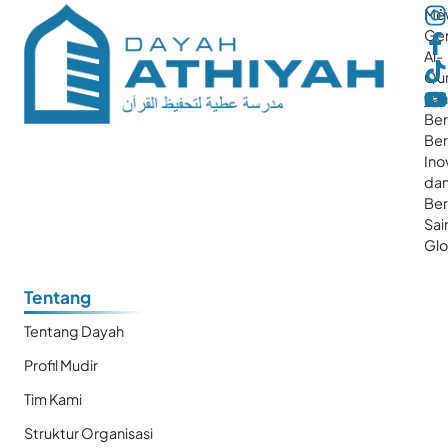
Me
Gen
Al-
Qur
ya
Ber
Ber
Ino
da
Be
Sai
Glo
Tentang
Tentang Dayah
Profil Mudir
Tim Kami
Struktur Organisasi