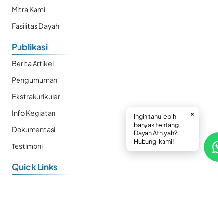
Mitra Kami
Fasilitas Dayah
Publikasi
Berita Artikel
Pengumuman
Ekstrakurikuler
Info Kegiatan
×
Ingin tahu lebih
banyak tentang
Dokumentasi
Dayah Athiyah?
Hubungi kami!
Testimoni
Quick Links
E-Book
Prestasi
Kalender