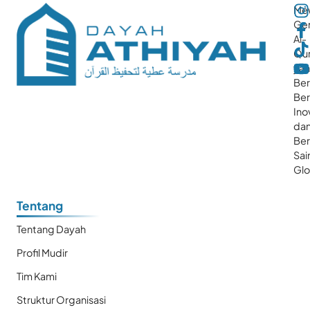
Me
Gen
Al-
Qur
ya
Ber
Ber
Ino
da
Be
Sai
Glo
Tentang
Tentang Dayah
Profil Mudir
Tim Kami
Struktur Organisasi