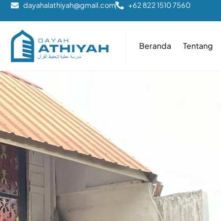
dayahalathiyah@gmail.com
+62 822 1510 7560
Beranda
Tentang