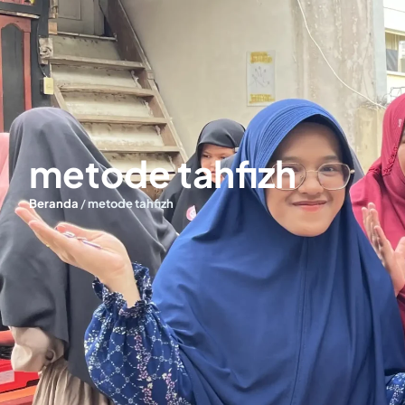
metode tahfizh
Beranda
/
metode tahfizh