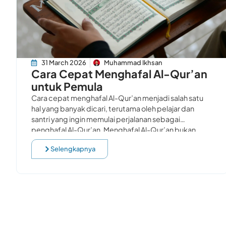
31 March 2026
Muhammad Ikhsan
Cara Cepat Menghafal Al-Qur’an
untuk Pemula
Cara cepat menghafal Al-Qur’an menjadi salah satu
hal yang banyak dicari, terutama oleh pelajar dan
santri yang ingin memulai perjalanan sebagai
penghafal Al-Qur’an. Menghafal Al-Qur’an bukan
hanya tentang kemampuan mengingat,
Selengkapnya