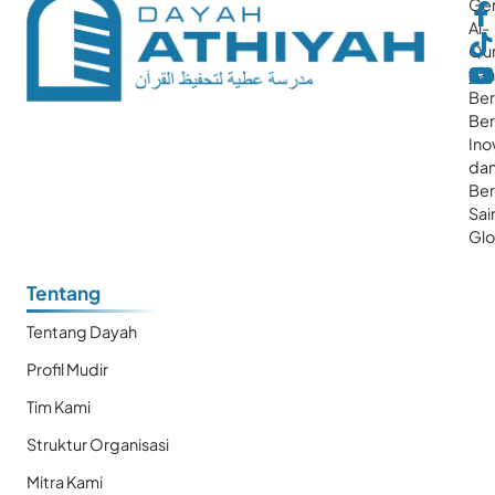
Gen
Al-
Qur
ya
Ber
Ber
Ino
da
Be
Sai
Glo
Tentang
Tentang Dayah
Profil Mudir
Tim Kami
Struktur Organisasi
Mitra Kami