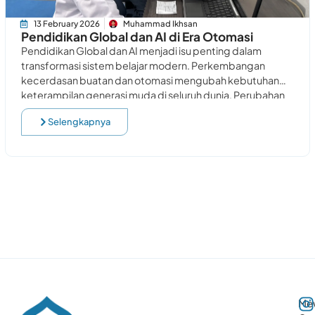
13 February 2026
Muhammad Ikhsan
Pendidikan Global dan AI di Era Otomasi
Pendidikan Global dan AI menjadi isu penting dalam
transformasi sistem belajar modern. Perkembangan
kecerdasan buatan dan otomasi mengubah kebutuhan
keterampilan generasi muda di seluruh dunia. Perubahan
tersebut menuntut lembaga pendidikan
Selengkapnya
Me