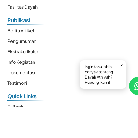
Fasilitas Dayah
Publikasi
Berita Artikel
Pengumuman
Ekstrakurikuler
Info Kegiatan
×
Ingin tahu lebih
banyak tentang
Dokumentasi
Dayah Athiyah?
Hubungi kami!
Testimoni
Quick Links
E-Book
Prestasi
Kalender
SMP Plus Athiyah