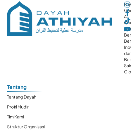
Me
Gen
Al-
Qur
ya
Ber
Ber
Ino
da
Be
Sai
Glo
Tentang
Tentang Dayah
Profil Mudir
Tim Kami
Struktur Organisasi