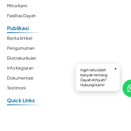
Mitra Kami
Fasilitas Dayah
Publikasi
Berita Artikel
Pengumuman
Ekstrakurikuler
Info Kegiatan
×
Ingin tahu lebih
banyak tentang
Dokumentasi
Dayah Athiyah?
Hubungi kami!
Testimoni
Quick Links
E-Book
Prestasi
Kalender