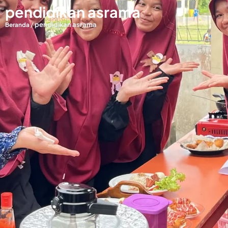
pendidikan asrama
/
pendidikan asrama
Beranda