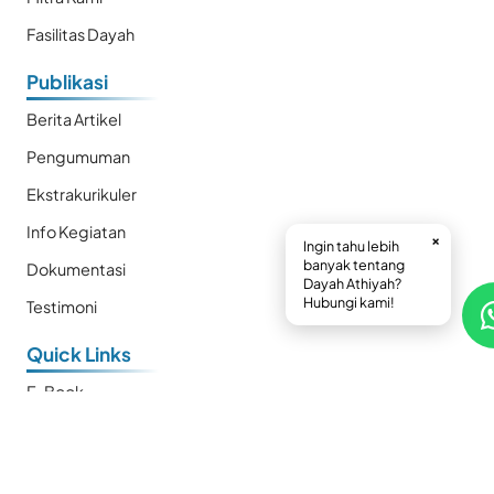
Fasilitas Dayah
Publikasi
Berita Artikel
Pengumuman
Ekstrakurikuler
Info Kegiatan
×
Ingin tahu lebih
banyak tentang
Dokumentasi
Dayah Athiyah?
Hubungi kami!
Testimoni
Quick Links
E-Book
Prestasi
Kalender