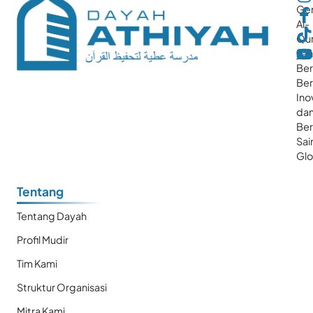
Gen
Al-
Qur
ya
Ber
Ber
Ino
da
Be
Sai
Glo
Tentang
Tentang Dayah
Profil Mudir
Tim Kami
Struktur Organisasi
Mitra Kami