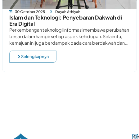
30 October 2025
Dayah Athiyah
Islam dan Teknologi: Penyebaran Dakwah di
Era Digital
Perkembangan teknologi informasi membawa perubahan
besar dalam hampir setiap aspek kehidupan. Selain itu,
kemajuan ini juga berdampak pada cara berdakwah dan
penyebaran Islam di masyarakat.
Selengkapnya
Me