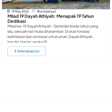
19 May 2026
Rita Indahyati
Milad 19 Dayah Athiyah: Menapak 19 Tahun
Dedikasi
Milad ke-19 Dayah Athiyah – Sembilan belas tahun yang
lalu, sebuah niat mulia ditanamkan. Di atas fondasi
keikhlasan dan visi besar untuk umat, Dayah Athiyah
berdiri. Hari ini, angka 19
Selengkapnya