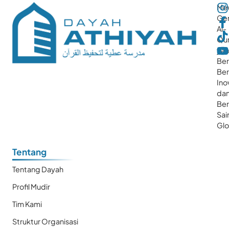
Me
Gen
Al-
Qur
ya
Ber
Ber
Ino
da
Be
Sai
Glo
Tentang
Tentang Dayah
Profil Mudir
Tim Kami
Struktur Organisasi