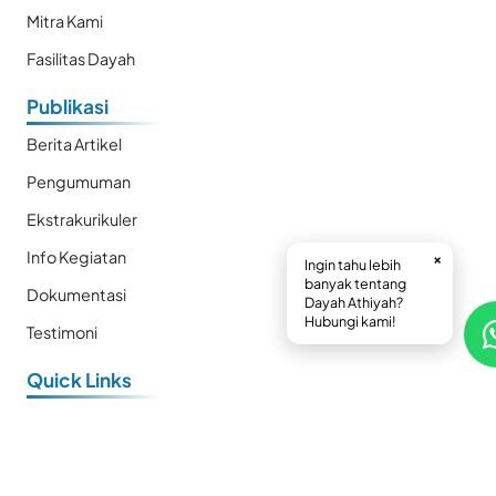
Mitra Kami
Fasilitas Dayah
Publikasi
Berita Artikel
Pengumuman
Ekstrakurikuler
Info Kegiatan
×
Ingin tahu lebih
banyak tentang
Dokumentasi
Dayah Athiyah?
Hubungi kami!
Testimoni
Quick Links
E-Book
Prestasi
Kalender