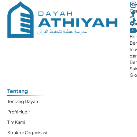
Me
Gen
Al-
Qur
ya
Ber
Ber
Ino
da
Be
Sai
Glo
Tentang
Tentang Dayah
Profil Mudir
Tim Kami
Struktur Organisasi