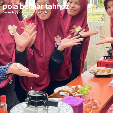
pola belajar tahfidz
/
pola belajar tahfidz
Beranda