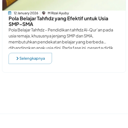
12 January 2026
M Rizal Ayuby
Pola Belajar Tahfidz yang Efektif untuk Usia
SMP–SMA
Pola Belajar Tahfidz – Pendidikan tahfidz Al-Qur’an pada
usia remaja, khususnya jenjang SMP dan SMA,
membutuhkan pendekatan belajar yang berbeda
dibandingkan anak usia dini. Pada fase ini, peserta didik
berada
Selengkapnya