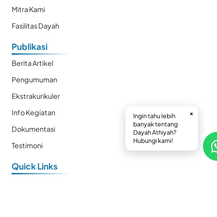
Mitra Kami
Fasilitas Dayah
Publikasi
Berita Artikel
Pengumuman
Ekstrakurikuler
Info Kegiatan
×
Ingin tahu lebih
banyak tentang
Dokumentasi
Dayah Athiyah?
Hubungi kami!
Testimoni
Quick Links
E-Book
Prestasi
Kalender