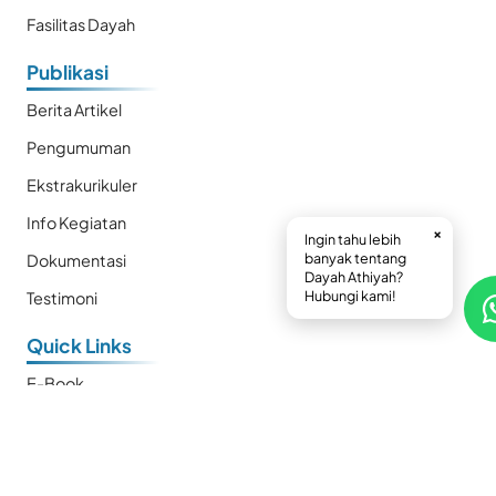
Fasilitas Dayah
Publikasi
Berita Artikel
Pengumuman
Ekstrakurikuler
Info Kegiatan
×
Ingin tahu lebih
banyak tentang
Dokumentasi
Dayah Athiyah?
Hubungi kami!
Testimoni
Quick Links
E-Book
Prestasi
Kalender
SMP Plus Athiyah