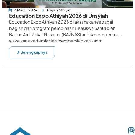
4 March 2026
Dayah Athiyah
Education Expo Athiyah 2026 di Unsyiah
Education Expo Athiyah 2026 dilaksanakan sebagai
bagian dari program pembinaan Beasiswa Santri oleh
Badan Amil Zakat Nasional (BAZNAS) untuk memperluas
wawasan akademik dan mempersiapkan santri
menghadapi jenjang pendidikan tinggi. Kegiatan
Selengkapnya
Me