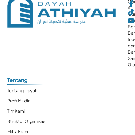
Gen
Al-
Qur
ya
Ber
Ber
Ino
da
Be
Sai
Glo
Tentang
Tentang Dayah
Profil Mudir
Tim Kami
Struktur Organisasi
Mitra Kami