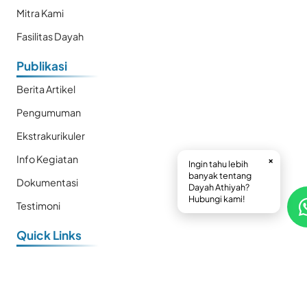
Mitra Kami
Fasilitas Dayah
Publikasi
Berita Artikel
Pengumuman
Ekstrakurikuler
Info Kegiatan
×
Ingin tahu lebih
banyak tentang
Dokumentasi
Dayah Athiyah?
Hubungi kami!
Testimoni
Quick Links
E-Book
Prestasi
Kalender