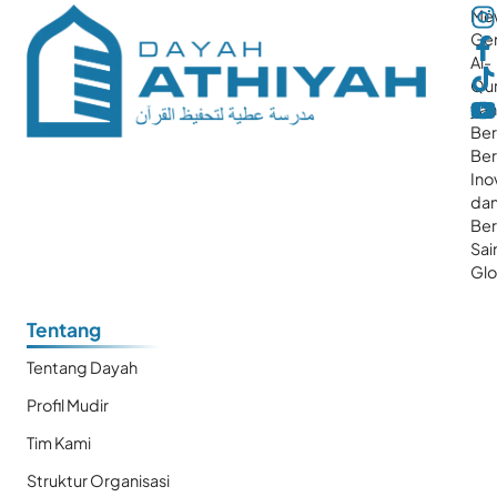
Me
Gen
Al-
Qur
ya
Ber
Ber
Ino
da
Be
Sai
Glo
Tentang
Tentang Dayah
Profil Mudir
Tim Kami
Struktur Organisasi