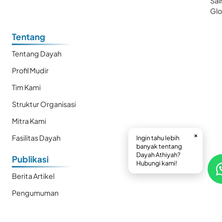
Sai
Glo
Tentang
Tentang Dayah
Profil Mudir
Tim Kami
Struktur Organisasi
Mitra Kami
×
Fasilitas Dayah
Ingin tahu lebih
banyak tentang
Dayah Athiyah?
Publikasi
Hubungi kami!
Berita Artikel
Pengumuman
Ekstrakurikuler