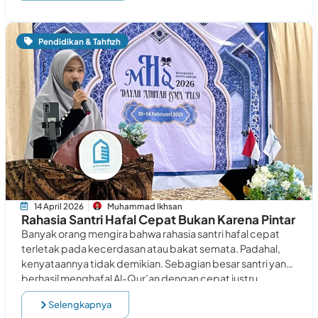
Pendidikan & Tahfizh
14 April 2026
Muhammad Ikhsan
Rahasia Santri Hafal Cepat Bukan Karena Pintar
Banyak orang mengira bahwa rahasia santri hafal cepat
terletak pada kecerdasan atau bakat semata. Padahal,
kenyataannya tidak demikian. Sebagian besar santri yang
berhasil menghafal Al-Qur’an dengan cepat justru
mengandalkan konsistensi,
Selengkapnya