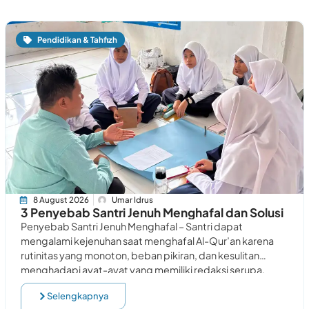
Pendidikan & Tahfizh
8 August 2026
Umar Idrus
3 Penyebab Santri Jenuh Menghafal dan Solusi
Penyebab Santri Jenuh Menghafal – Santri dapat
mengalami kejenuhan saat menghafal Al-Qur’an karena
rutinitas yang monoton, beban pikiran, dan kesulitan
menghadapi ayat-ayat yang memiliki redaksi serupa.
Kondisi tersebut dapat menurunkan
Selengkapnya