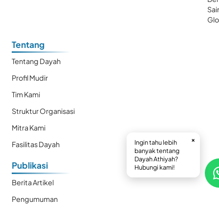
Sai
Glo
Tentang
Tentang Dayah
Profil Mudir
Tim Kami
Struktur Organisasi
Mitra Kami
×
Ingin tahu lebih
Fasilitas Dayah
banyak tentang
Dayah Athiyah?
Publikasi
Hubungi kami!
Berita Artikel
Pengumuman
Ekstrakurikuler