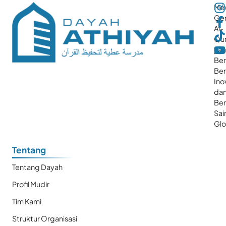
Me
Gen
Al-
Qur
ya
Ber
Ber
Ino
da
Be
Sai
Glo
Tentang
Tentang Dayah
Profil Mudir
Tim Kami
Struktur Organisasi