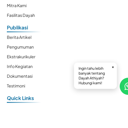
Mitra Kami
Fasilitas Dayah
Publikasi
Berita Artikel
Pengumuman
Ekstrakurikuler
Info Kegiatan
×
Ingin tahu lebih
banyak tentang
Dokumentasi
Dayah Athiyah?
Hubungi kami!
Testimoni
Quick Links
E-Book
Prestasi
Kalender