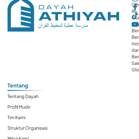
Gen
Al-
Qur
ya
Ber
Ber
Ino
da
Be
Sai
Glo
Tentang
Tentang Dayah
Profil Mudir
Tim Kami
Struktur Organisasi
Mitra Kami