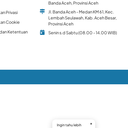
k
Banda Aceh, Provinsi Aceh
Jl. Banda Aceh - Medan KM 61, Kec.
an Privasi
Lembah Seulawah, Kab. Aceh Besar,
kan Cookie
Provinsi Aceh
 dan Ketentuan
Senin s.d Sabtu (08.00 - 14.00 WIB)
×
Ingin tahu lebih