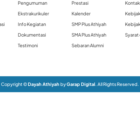
Pengumuman
Prestasi
Konta
Ekstrakurikuler
Kalender
Kebijak
asi
Info Kegiatan
SMP Plus Athiyah
Kebija
Dokumentasi
SMA Plus Athiyah
Syarat
Testimoni
Sebaran Alumni
Copyright ©
Dayah Athiyah
by
Garap Digital
. All Rights Reserved.