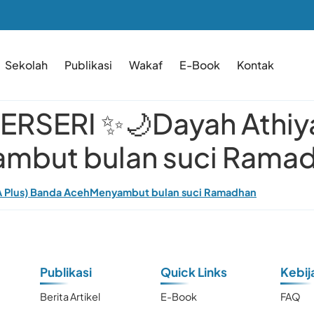
Sekolah
Publikasi
Wakaf
E-Book
Kontak
RSERI ✨🌙Dayah Athiya
mbut bulan suci Rama
 Plus) Banda AcehMenyambut bulan suci Ramadhan
Publikasi
Quick Links
Kebij
Berita Artikel
E-Book
FAQ