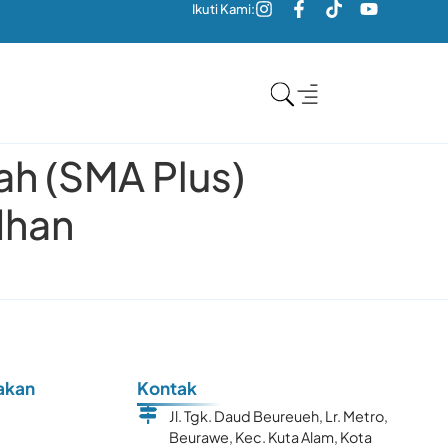
Ikuti Kami:
h (SMA Plus)
dhan
akan
Kontak
Jl. Tgk. Daud Beureueh, Lr. Metro,
Beurawe, Kec. Kuta Alam, Kota