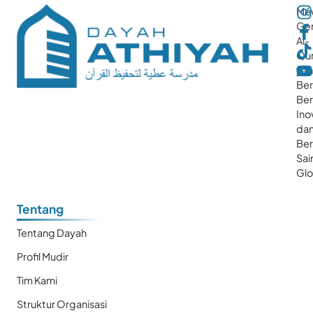
Me
Gen
Al-
Qur
ya
Ber
Ber
Ino
da
Be
Sai
Glo
Tentang
Tentang Dayah
Profil Mudir
Tim Kami
Struktur Organisasi