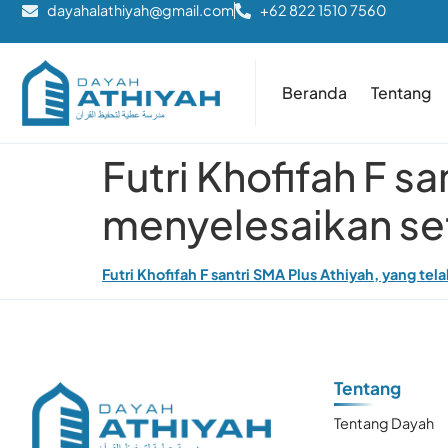
dayahalathiyah@gmail.com
+62 822 1510 7560
Beranda
Tentang
Futri Khofifah F sa
menyelesaikan set
Futri Khofifah F santri SMA Plus Athiyah, yang te
Tentang
Tentang Dayah