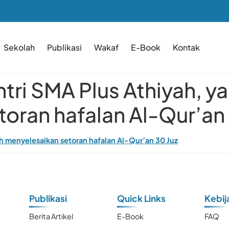
Sekolah
Publikasi
Wakaf
E-Book
Kontak
ntri SMA Plus Athiyah, y
oran hafalan Al-Qur’an 
lah menyelesaikan setoran hafalan Al-Qur’an 30 Juz
Publikasi
Quick Links
Kebij
Berita Artikel
E-Book
FAQ