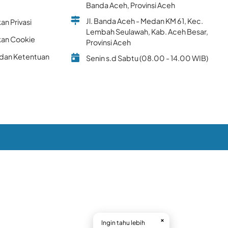
k
Banda Aceh, Provinsi Aceh
Jl. Banda Aceh - Medan KM 61, Kec.
an Privasi
Lembah Seulawah, Kab. Aceh Besar,
kan Cookie
Provinsi Aceh
 dan Ketentuan
Senin s.d Sabtu (08.00 - 14.00 WIB)
×
Ingin tahu lebih