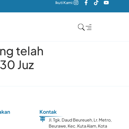
Ikuti Kami:
ang telah
30 Juz
akan
Kontak
Jl. Tgk. Daud Beureueh, Lr. Metro,
Beurawe, Kec. Kuta Alam, Kota