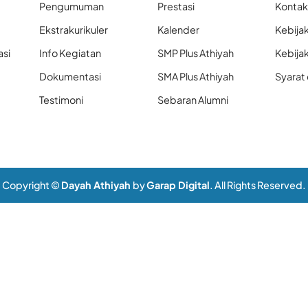
Pengumuman
Prestasi
Konta
Ekstrakurikuler
Kalender
Kebijak
asi
Info Kegiatan
SMP Plus Athiyah
Kebija
Dokumentasi
SMA Plus Athiyah
Syarat
Testimoni
Sebaran Alumni
Copyright ©
Dayah Athiyah
by
Garap Digital
. All Rights Reserved.