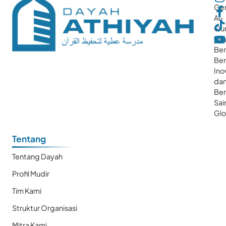
Gen
Al-
Qur
ya
Ber
Ber
Ino
da
Be
Sai
Glo
Tentang
Tentang Dayah
Profil Mudir
Tim Kami
Struktur Organisasi
Mitra Kami