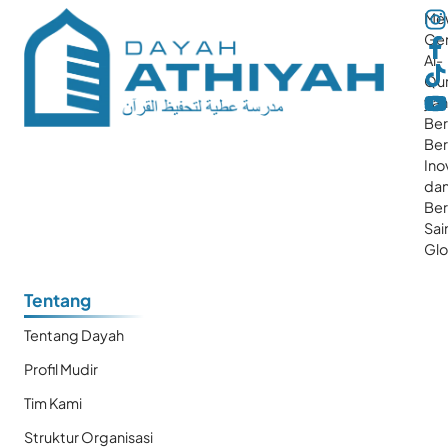
Me
Gen
Al-
Qur
ya
Ber
Ber
Ino
da
Be
Sai
Glo
Tentang
Tentang Dayah
Profil Mudir
Tim Kami
Struktur Organisasi