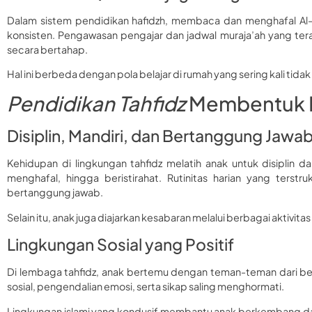
Dalam sistem pendidikan hafidzh, membaca dan menghafal Al-Q
konsisten. Pengawasan pengajar dan jadwal muraja’ah yang te
secara bertahap.
Hal ini berbeda dengan pola belajar di rumah yang sering kali tid
Pendidikan Tahfidz
Membentuk K
Disiplin, Mandiri, dan Bertanggung Jawa
Kehidupan di lingkungan tahfidz melatih anak untuk disiplin d
menghafal, hingga beristirahat. Rutinitas harian yang terst
bertanggung jawab.
Selain itu, anak juga diajarkan kesabaran melalui berbagai akti
Lingkungan Sosial yang Positif
Di lembaga tahfidz, anak bertemu dengan teman-teman dari berb
sosial, pengendalian emosi, serta sikap saling menghormati.
Lingkungan islami yang kondusif membantu anak berkembang da