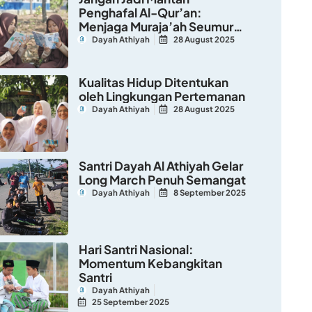
Penghafal Al-Qur’an:
Menjaga Muraja’ah Seumur
Hidup
Dayah Athiyah
28 August 2025
Kualitas Hidup Ditentukan
oleh Lingkungan Pertemanan
Dayah Athiyah
28 August 2025
Santri Dayah Al Athiyah Gelar
Long March Penuh Semangat
Dayah Athiyah
8 September 2025
Hari Santri Nasional:
Momentum Kebangkitan
Santri
Dayah Athiyah
25 September 2025