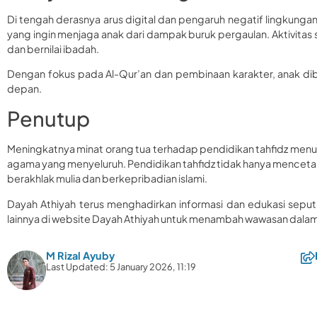
Di tengah derasnya arus digital dan pengaruh negatif lingkungan,
yang ingin menjaga anak dari dampak buruk pergaulan. Aktivitas 
dan bernilai ibadah.
Dengan fokus pada Al-Qur’an dan pembinaan karakter, anak di
depan.
Penutup
Meningkatnya minat orang tua terhadap pendidikan tahfidz menu
agama yang menyeluruh. Pendidikan tahfidz tidak hanya menceta
berakhlak mulia dan berkepribadian islami.
Dayah Athiyah terus menghadirkan informasi dan edukasi seputar
lainnya di website Dayah Athiyah untuk menambah wawasan dalam 
M Rizal Ayuby
Last Updated: 5 January 2026, 11:19