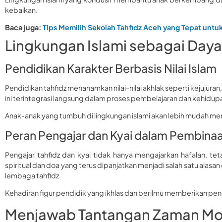
kebaikan.
Baca juga:
Tips Memilih Sekolah Tahfidz Aceh yang Tepat untu
Lingkungan Islami sebagai Daya
Pendidikan Karakter Berbasis Nilai Islam
Pendidikan tahfidz menanamkan nilai-nilai akhlak seperti kejujura
ini terintegrasi langsung dalam proses pembelajaran dan kehidupan
Anak-anak yang tumbuh di lingkungan islami akan lebih mudah me
Peran Pengajar dan Kyai dalam Pembina
Pengajar tahfidz dan kyai tidak hanya mengajarkan hafalan, tet
spiritual dan doa yang terus dipanjatkan menjadi salah satu alas
lembaga tahfidz.
Kehadiran figur pendidik yang ikhlas dan berilmu memberikan p
Menjawab Tantangan Zaman M