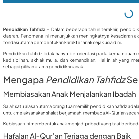
Pendidikan Tahfidz –
Dalam beberapa tahun terakhir, pendidika
daerah. Fenomena ini menunjukkan meningkatnya kesadaran ak
fondasi utama pembentukan karakter anak sejak usia dini.
Pendidikan tahfidz tidak hanya berorientasi pada kemampuan me
kedisiplinan, akhlak mulia, dan kemandirian. Hal inilah yang
sebagai pilihan utama pendidikan anak.
Mengapa
Pendidikan Tahfidz
Sem
Membiasakan Anak Menjalankan Ibadah
Salah satu alasan utama orang tua memilih pendidikan hafidz adal
untuk melaksanakan shalat berjamaah, membaca Al-Qur’an secara 
Kebiasaan ini membentuk anak menjadi pribadi yang taat beribadah
Hafalan Al-Qur’an Terjaga dengan Baik