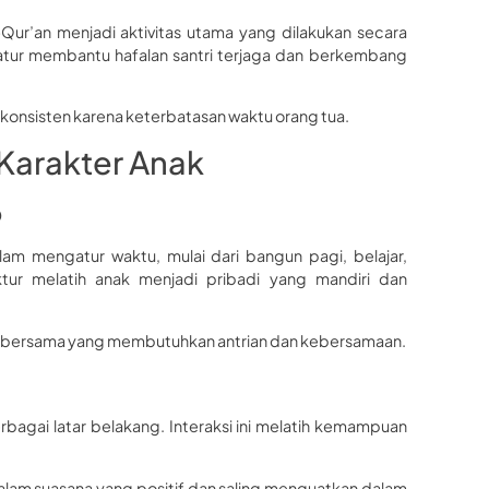
ur’an menjadi aktivitas utama yang dilakukan secara
ratur membantu hafalan santri terjaga dan berkembang
ak konsisten karena keterbatasan waktu orang tua.
arakter Anak
b
alam mengatur waktu, mulai dari bangun pagi, belajar,
ruktur melatih anak menjadi pribadi yang mandiri dan
vitas bersama yang membutuhkan antrian dan kebersamaan.
agai latar belakang. Interaksi ini melatih kemampuan
lam suasana yang positif dan saling menguatkan dalam