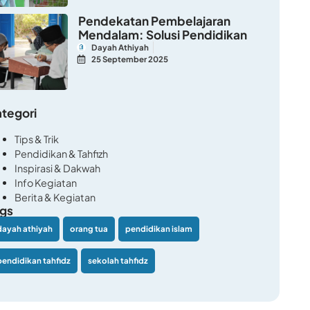
Pendekatan Pembelajaran
Mendalam: Solusi Pendidikan
Dayah Athiyah
25 September 2025
tegori
Tips & Trik
Pendidikan & Tahfizh
Inspirasi & Dakwah
Info Kegiatan
Berita & Kegiatan
gs
dayah athiyah
orang tua
pendidikan islam
pendidikan tahfidz
sekolah tahfidz