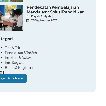
Pendekatan Pembelajaran
Mendalam: Solusi Pendidikan
Dayah Athiyah
25 September 2025
tegori
Tips & Trik
Pendidikan & Tahfizh
Inspirasi & Dakwah
Info Kegiatan
Berita & Kegiatan
gs
dayah tahfidz aceh