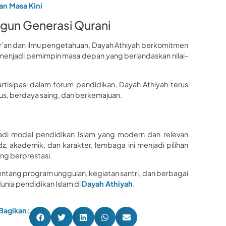
an Masa Kini
gun Generasi Qurani
’an dan ilmu pengetahuan, Dayah Athiyah berkomitmen
k menjadi pemimpin masa depan yang berlandaskan nilai-
tisipasi dalam forum pendidikan, Dayah Athiyah terus
s, berdaya saing, dan berkemajuan.
di model pendidikan Islam yang modern dan relevan
 akademik, dan karakter, lembaga ini menjadi pilihan
ang berprestasi.
 tentang program unggulan, kegiatan santri, dan berbagai
 dunia pendidikan Islam di
Dayah Athiyah
.
Bagikan: