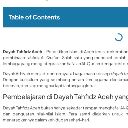
Table of Contents
Dayah Tahfidz Aceh
– Pendidikan Islam di Aceh terus berkemba
pembinaan tahfidz Al-Qur’an. Salah satu yang menonjol adalah
lembaga yang mengintegrasikan hafalan Al-Qur’an dengan siste
Dayah Athiyah menjadi contoh nyata bagaimana konsep
dayah ta
Dengan kurikulum yang seimbang antara ilmu agama dan umum,
beriman, dan siap menghadapi tantangan global.
Pembelajaran di Dayah Tahfidz Aceh yang
Dayah Tahfidz Aceh bukan hanya sekadar tempat menghafal Al-
dan penguatan nilai-nilai Islam. Para santri diajarkan un
menerapkannya dalam kehidupan sehari-hari.