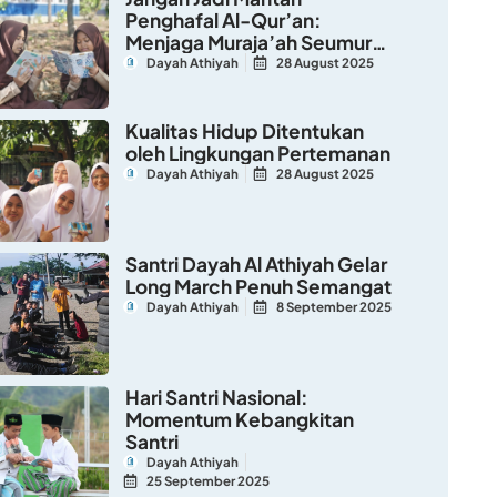
Penghafal Al-Qur’an:
Menjaga Muraja’ah Seumur
Hidup
Dayah Athiyah
28 August 2025
Kualitas Hidup Ditentukan
oleh Lingkungan Pertemanan
Dayah Athiyah
28 August 2025
Santri Dayah Al Athiyah Gelar
Long March Penuh Semangat
Dayah Athiyah
8 September 2025
Hari Santri Nasional:
Momentum Kebangkitan
Santri
Dayah Athiyah
25 September 2025