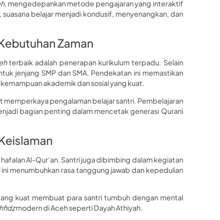
eh
, mengedepankan metode pengajaran yang interaktif
 suasana belajar menjadi kondusif, menyenangkan, dan
 Kebutuhan Zaman
eh
terbaik adalah penerapan kurikulum terpadu. Selain
untuk jenjang SMP dan SMA. Pendekatan ini memastikan
liki kemampuan akademik dan sosial yang kuat.
ut memperkaya pengalaman belajar santri. Pembelajaran
menjadi bagian penting dalam mencetak generasi Qurani
 Keislaman
afalan Al-Qur’an. Santri juga dibimbing dalam kegiatan
Hal ini menumbuhkan rasa tanggung jawab dan kepedulian
ual yang kuat membuat para santri tumbuh dengan mental
hfidz
modern di Aceh seperti Dayah Athiyah.