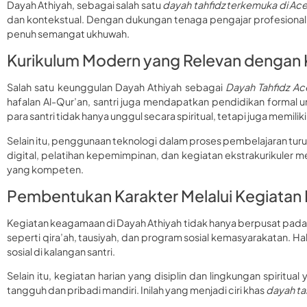
Dayah Athiyah, sebagai salah satu
dayah tahfidz terkemuka di Ac
dan kontekstual. Dengan dukungan tenaga pengajar profesional,
penuh semangat ukhuwah.
Kurikulum Modern yang Relevan dengan
Salah satu keunggulan Dayah Athiyah sebagai
Dayah Tahfidz Ac
hafalan Al-Qur’an, santri juga mendapatkan pendidikan formal 
para santri tidak hanya unggul secara spiritual, tetapi juga memi
Selain itu, penggunaan teknologi dalam proses pembelajaran tur
digital, pelatihan kepemimpinan, dan kegiatan ekstrakurikuler 
yang kompeten.
Pembentukan Karakter Melalui Kegiatan
Kegiatan keagamaan di Dayah Athiyah tidak hanya berpusat pada h
seperti qira’ah, tausiyah, dan program sosial kemasyarakatan. 
sosial di kalangan santri.
Selain itu, kegiatan harian yang disiplin dan lingkungan spirit
tangguh dan pribadi mandiri. Inilah yang menjadi ciri khas
dayah ta