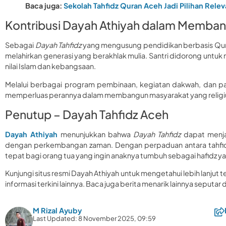
Baca juga:
Sekolah Tahfidz Quran Aceh Jadi Pilihan Relev
Kontribusi Dayah Athiyah dalam Memban
Sebagai
Dayah Tahfidz
yang mengusung pendidikan berbasis Qur
melahirkan generasi yang berakhlak mulia. Santri didorong untu
nilai Islam dan kebangsaan.
Melalui berbagai program pembinaan, kegiatan dakwah, dan par
memperluas perannya dalam membangun masyarakat yang religiu
Penutup – Dayah Tahfidz Aceh
Dayah Athiyah
menunjukkan bahwa
Dayah Tahfidz
dapat menja
dengan perkembangan zaman. Dengan perpaduan antara tahfidz,
tepat bagi orang tua yang ingin anaknya tumbuh sebagai hafidz y
Kunjungi situs resmi Dayah Athiyah untuk mengetahui lebih lanjut
informasi terkini lainnya. Baca juga berita menarik lainnya seputar
M Rizal Ayuby
Last Updated: 8 November 2025, 09:59