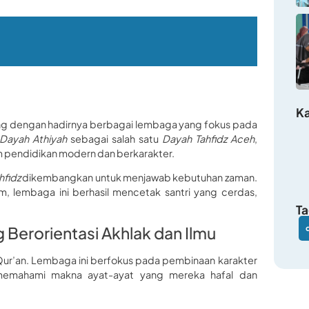
Ka
ng dengan hadirnya berbagai lembaga yang fokus pada
Dayah Athiyah
sebagai salah satu
Dayah Tahfidz Aceh
,
m pendidikan modern dan berkarakter.
hfidz
dikembangkan untuk menjawab kebutuhan zaman.
 lembaga ini berhasil mencetak santri yang cerdas,
Ta
 Berorientasi Akhlak dan Ilmu
Qur’an. Lembaga ini berfokus pada pembinaan karakter
tuk memahami makna ayat-ayat yang mereka hafal dan