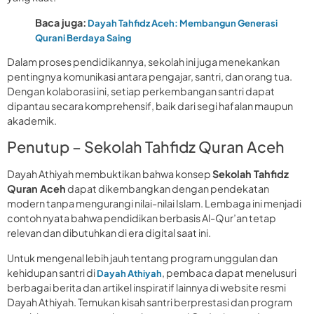
Baca juga:
Dayah Tahfidz Aceh: Membangun Generasi
Qurani Berdaya Saing
Dalam proses pendidikannya, sekolah ini juga menekankan
pentingnya komunikasi antara pengajar, santri, dan orang tua.
Dengan kolaborasi ini, setiap perkembangan santri dapat
dipantau secara komprehensif, baik dari segi hafalan maupun
akademik.
Penutup – Sekolah Tahfidz Quran Aceh
Dayah Athiyah membuktikan bahwa konsep
Sekolah Tahfidz
Quran Aceh
dapat dikembangkan dengan pendekatan
modern tanpa mengurangi nilai-nilai Islam. Lembaga ini menjadi
contoh nyata bahwa pendidikan berbasis Al-Qur’an tetap
relevan dan dibutuhkan di era digital saat ini.
Untuk mengenal lebih jauh tentang program unggulan dan
kehidupan santri di
, pembaca dapat menelusuri
Dayah Athiyah
berbagai berita dan artikel inspiratif lainnya di website resmi
Dayah Athiyah. Temukan kisah santri berprestasi dan program