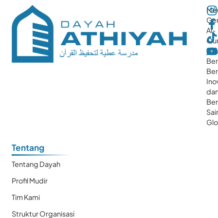
Me
Gen
Al-
Qur
ya
Ber
Ber
Ino
da
Be
Sai
Glo
Tentang
Tentang Dayah
Profil Mudir
Tim Kami
Struktur Organisasi