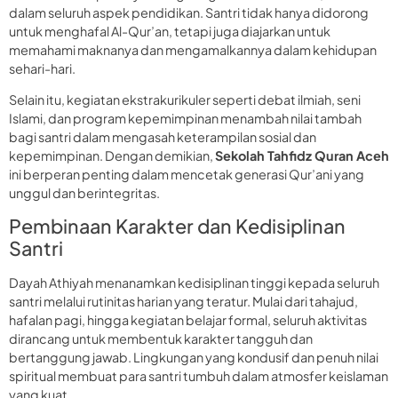
dalam seluruh aspek pendidikan. Santri tidak hanya didorong
untuk menghafal Al-Qur’an, tetapi juga diajarkan untuk
memahami maknanya dan mengamalkannya dalam kehidupan
sehari-hari.
Selain itu, kegiatan ekstrakurikuler seperti debat ilmiah, seni
Islami, dan program kepemimpinan menambah nilai tambah
bagi santri dalam mengasah keterampilan sosial dan
kepemimpinan. Dengan demikian,
Sekolah Tahfidz Quran Aceh
ini berperan penting dalam mencetak generasi Qur’ani yang
unggul dan berintegritas.
Pembinaan Karakter dan Kedisiplinan
Santri
Dayah Athiyah menanamkan kedisiplinan tinggi kepada seluruh
santri melalui rutinitas harian yang teratur. Mulai dari tahajud,
hafalan pagi, hingga kegiatan belajar formal, seluruh aktivitas
dirancang untuk membentuk karakter tangguh dan
bertanggung jawab. Lingkungan yang kondusif dan penuh nilai
spiritual membuat para santri tumbuh dalam atmosfer keislaman
yang kuat.