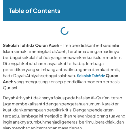
Table of Contents
Sekolah Tahfidz Quran Aceh
– Tren pendidikan berbasis nilai
Islam semakin meningkat di Aceh, terutama dengan hadirnya
berbagai sekolah tahfidz yang menawarkan kurikulum modern.
Di tengah kebutuhan masyarakat terhadap lembaga
pendidikan yang seimbang antara ilmu agama dan akademik,
hadir Dayah Athiyah sebagai salah satu
Quran
Sekolah Tahfidz
Aceh
yang mengusung konsep pendidikan modern berbasis
Qur’ani.
Dayah Athiyah tidak hanya fokus pada hafalan Al-Qur’an, tetapi
juga membekali santri dengan pengetahuan umum, karakter
kuat, dan kemampuan berpikir kritis. Dengan pendekatan
terpadu, lembaga ini menjadi pilihan relevan bagi orang tua yang
ingin anaknya tumbuh menjadi generasi berilmu, berakhlak, dan
siap menghadapi tantangan masa depan.