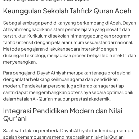
Keunggulan Sekolah Tahfidz Quran Aceh
Sebagai lembaga pendidikan yang berkembang di Aceh, Dayah
Athiyah menghadirkan sistem pembelajaran yang inovatif dan
terstruktur. Kurikulum di sekolah ini menggabungkan program
tahfidz intensif dengan pelajaran umum sesuai standar nasional.
Metode pengajaran dilakukan secara interaktif dengan
dukungan teknologi, menjadikan proses belajar lebih efektif dan
menyenangkan.
Para pengajar di Dayah Athiyah merupakan tenaga profesional
dengan latar belakang keilmuan agama dan pendidikan
modern. Pendekatan personal juga diterapkan agar setiap
santri dapat mengembangkan potensinya secara optimal, baik
dalam hafalan Al-Qur’an maupun prestasi akademik.
Integrasi Pendidikan Modern dan Nilai
Qur’ani
Salah satu faktor pembeda Dayah Athiyah dari lembaga serupa
adalah kemampuannya mengintegrasikan nilai-nilai Qur’ani