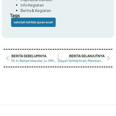
Info Kegiatan
Berita & Kegiatan
Tags
sekolah tahfidz quran aceh
BERITA SEBELUMNYA
BERITA SELANJUTNYA
Dr. H. Raihan Iskandar, Lc. MM Hadiri Multaqo Ulama Nasional I
Dayah Tahfidz Aceh: Membangun Generasi Qurani Berdaya Saing