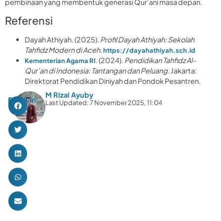
pembinaan yang membentuk generasi Qur’ani masa depan.
Referensi
Dayah Athiyah. (2025).
Profil Dayah Athiyah: Sekolah
Tahfidz Modern di Aceh
.
https://dayahathiyah.sch.id
. (2024).
Pendidikan Tahfidz Al-
Kementerian Agama RI
Qur’an di Indonesia: Tantangan dan Peluang
. Jakarta:
Direktorat Pendidikan Diniyah dan Pondok Pesantren.
M Rizal Ayuby
Bagikan:
Last Updated: 7 November 2025, 11:04